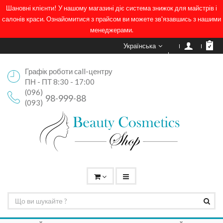
Шановні клієнти! У нашому магазині діє система знижок для майстрів і
салонів краси. Ознайомитися з прайсом ви можете зв'язавшись з нашими
менеджерами.
Українська
Графік роботи call-центру
ПН - ПТ 8:30 - 17:00
(096)
98-999-88
(093)