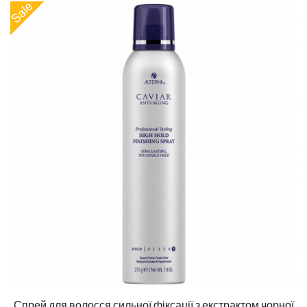
Спрей для волосся сильної фіксації з екстрактом чорної