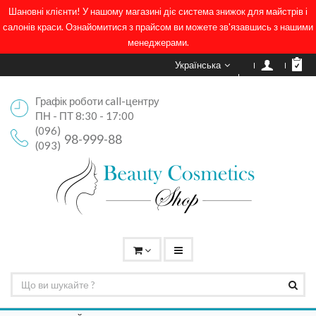
Шановні клієнти! У нашому магазині діє система знижок для майстрів і
салонів краси. Ознайомитися з прайсом ви можете зв'язавшись з нашими
менеджерами.
Українська
Графік роботи call-центру
ПН - ПТ 8:30 - 17:00
(096)
98-999-88
(093)