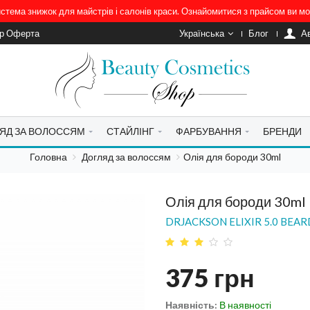
система знижок для майстрів і салонів краси. Ознайомитися з прайсом ви 
ір Оферта
Українська
Блог
A
ЯД ЗА ВОЛОССЯМ
СТАЙЛІНГ
ФАРБУВАННЯ
БРЕНДИ
Головна
Догляд за волоссям
Олія для бороди 30ml
Олія для бороди 30ml
DRJACKSON ELIXIR 5.0 BEAR
375
грн
Наявність:
В наявності