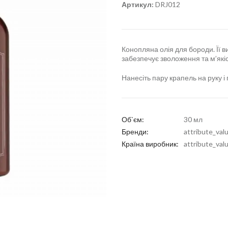
Артикул:
DRJ012
Конопляна олія для бороди. Її в
забезпечує зволоження та м’якіс
Нанесіть пару крапель на руку і
Об`єм:
30 мл
Бренди:
attribute_val
Країна виробник:
attribute_val