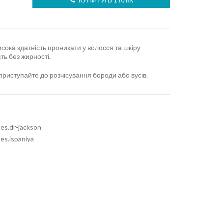
исока здатність проникати у волосся та шкіру
ть без жирності.
 приступайте до розчісування бороди або вусів.
ues.dr-jackson
ues.ispaniya