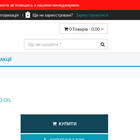
можете зв'язавшись з нашими менеджерами.
вторизація
Ще не зареєстровані?
Зареєструватися
0
Товарів -
0.00
АКЦІЇ
D OIL
КУПИТИ
КУПИТИ В 1 КЛІК