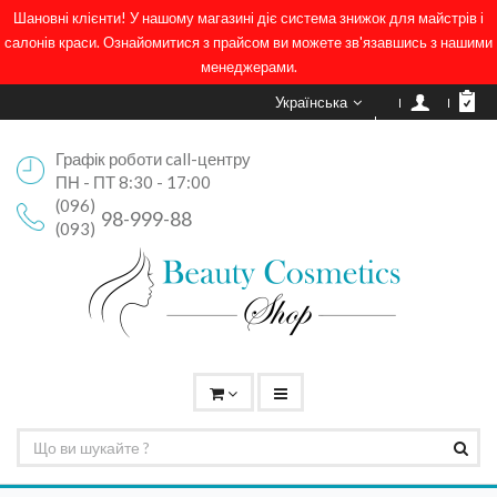
Шановні клієнти! У нашому магазині діє система знижок для майстрів і
салонів краси. Ознайомитися з прайсом ви можете зв'язавшись з нашими
менеджерами.
Українська
Графік роботи call-центру
ПН - ПТ 8:30 - 17:00
(096)
98-999-88
(093)