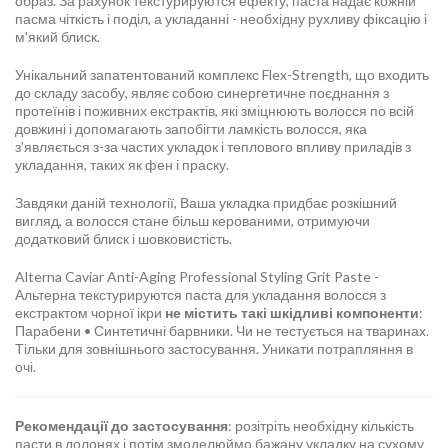
образ. За рахунок текстурируются ефекту, паста надає кожній
пасма чіткість і поділ, а укладанні - необхідну рухливу фіксацію і
м'який блиск.
Унікальний запатентований комплекс Flex-Strength, що входить
до складу засобу, являє собою синергетичне поєднання з
протеїнів і поживних екстрактів, які зміцнюють волосся по всій
довжині і допомагають запобігти ламкість волосся, яка
з'являється з-за частих укладок і теплового впливу приладів з
укладання, таких як фен і праску.
Завдяки даній технології, Ваша укладка придбає розкішний
вигляд, а волосся стане більш керованими, отримуючи
додатковий блиск і шовковистість.
Alterna Caviar Anti-Aging Professional Styling Grit Paste -
Альтерна текстурируются паста для укладання волосся з
екстрактом чорної ікри
не містить такі шкідливі компоненти
:
Парабени • Синтетичні барвники. Чи не тестується на тваринах.
Тільки для зовнішнього застосування. Уникати потрапляння в
очі.
Рекомендації до застосування
: розітріть необхідну кількість
пасти в долонях і потім змоделюймо бажану укладку на сухому