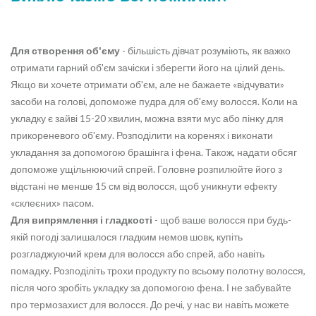
Для створення об'єму
- більшість дівчат розуміють, як важко
отримати гарний об'єм зачіски і зберегти його на цілий день.
Якщо ви хочете отримати об'єм, але не бажаете «відчувати»
засоби на голові, допоможе пудра для об'єму волосся. Коли на
укладку є зайві 15-20 хвилин, можна взяти мус або пінку для
прикореневого об'єму. Розподілити на коренях і виконати
укладання за допомогою брашінга і фена. Також, надати обсяг
допоможе ущільнюючий спрей. Головне розпилюйте його з
відстані не менше 15 см від волосся, щоб уникнути ефекту
«склеєних» пасом.
Для випрямлення і гладкості
- щоб ваше волосся при будь-
якій погоді залишалося гладким немов шовк, купіть
розгладжуючий крем для волосся або спрей, або навіть
помадку. Розподіліть трохи продукту по всьому полотну волосся,
після чого зробіть укладку за допомогою фена. І не забувайте
про термозахист для волосся. До речі, у нас ви навіть можете