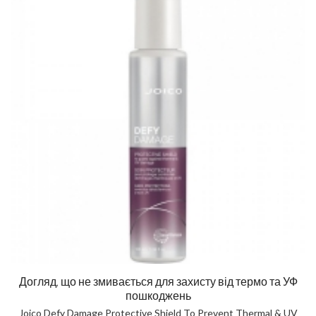
Догляд, що не змивається для захисту від термо та УФ
пошкоджень
Joico Defy Damage Protective Shield To Prevent Thermal & UV