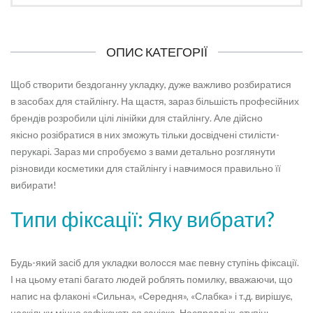
ОПИС КАТЕГОРІЇ
Щоб створити бездоганну укладку, дуже важливо розбиратися
в засобах для стайлінгу. На щастя, зараз більшість професійних
брендів розробили цілі лінійки для стайлінгу. Але дійсно
якісно розібратися в них зможуть тільки досвідчені стилісти-
перукарі. Зараз ми спробуємо з вами детально розглянути
різновиди косметики для стайлінгу і навчимося правильно її
вибирати!
Типи фіксації: Яку вибрати?
Будь-який засіб для укладки волосся має певну ступінь фіксації.
І на цьому етапі багато людей роблять помилку, вважаючи, що
напис на флаконі «Сильна», «Середня», «Слабка» і т.д. вирішує,
наскільки міцно зафіксується зачіска. Насправді ж, ступінь