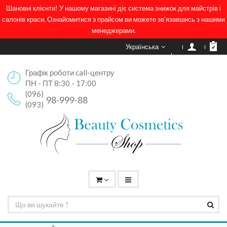
Шановні клієнти! У нашому магазині діє система знижок для майстрів і
салонів краси. Ознайомитися з прайсом ви можете зв'язавшись з нашими
менеджерами.
Українська
Графік роботи call-центру
ПН - ПТ 8:30 - 17:00
(096)
98-999-88
(093)