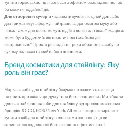
купити термозахист для волосся з ефектом розгладження, так
би мовити подвійної дії.
Для створення кучерів
- завивати кучері, які цілий день або
два триматимуть форму, найкраще за допомогою мусу або
пінки. Також для цього можуть підійти деякі гелі і віск. Фіксація ж
може бути будь-який: від еластичною і слабкою до
екстрасильної. Просто розподіліть трохи обраного засобу по
сухому волоссю і завийте його щипцями.
Бренд косметики для стайлінгу: Яку
роль він грає?
Марка засобів для стайлінгу безумовно важлива, так як це
говорить про якість продукту і про його властивості. Ми зібрали
для вас найкращі засоби для стайлінгу від провідних світових
брендів: JOICO, ECRU New York, Alterna. І якщо ви вирішите
купити засіб для стайлінгу волосся, ми впевнені, що ви
залишитеся задоволені його якістю та ефективністю!