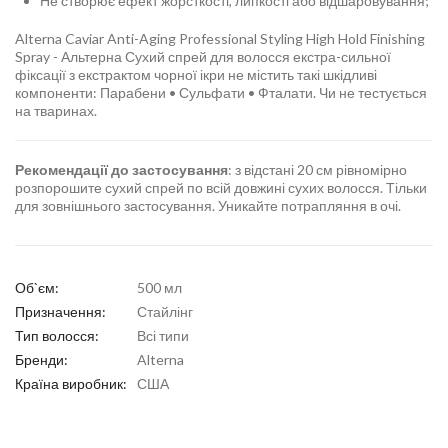
Не створює ефект жорсткості, липкості або відшаровування;
Alterna Caviar Anti-Aging Professional Styling High Hold Finishing
Spray - Альтерна Сухий спрей для волосся екстра-сильної
фіксації з екстрактом чорної ікри не містить такі шкідливі
компоненти: Парабени • Сульфати • Фталати. Чи не тестується
на тваринах.
Рекомендації до застосування
: з відстані 20 см рівномірно
розпорошите сухий спрей по всій довжині сухих волосся. Тільки
для зовнішнього застосування. Уникайте потрапляння в очі.
Об`єм:
500 мл
Призначення:
Стайлінг
Тип волосся:
Всі типи
Бренди:
Alterna
Країна виробник:
США