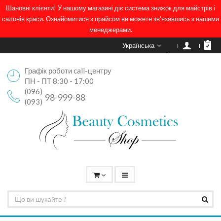
Шановні клієнти! У нашому магазині діє система знижок для майстрів і
салонів краси. Ознайомитися з прайсом ви можете зв'язавшись з нашими
менеджерами.
Українська
Графік роботи call-центру
ПН - ПТ 8:30 - 17:00
(096)
98-999-88
(093)