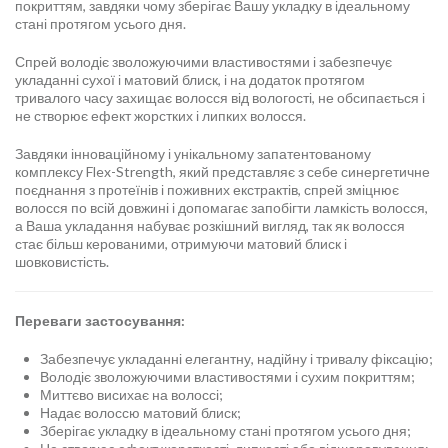
покриттям, завдяки чому зберігає Вашу укладку в ідеальному
стані протягом усього дня.
Спрей володіє зволожуючими властивостями і забезпечує
укладанні сухої і матовий блиск, і на додаток протягом
тривалого часу захищає волосся від вологості, не обсипається і
не створює ефект жорстких і липких волосся.
Завдяки інноваційному і унікальному запатентованому
комплексу Flex-Strength, який представляє з себе синергетичне
поєднання з протеїнів і поживних екстрактів, спрей зміцнює
волосся по всій довжині і допомагає запобігти ламкість волосся,
а Ваша укладання набуває розкішний вигляд, так як волосся
стає більш керованими, отримуючи матовий блиск і
шовковистість.
Переваги застосування:
Забезпечує укладанні елегантну, надійну і тривалу фіксацію;
Володіє зволожуючими властивостями і сухим покриттям;
Миттєво висихає на волоссі;
Надає волоссю матовий блиск;
Зберігає укладку в ідеальному стані протягом усього дня;