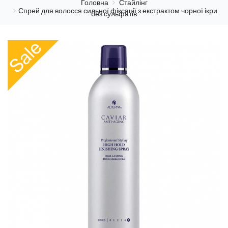
Головна
Стайлінг
Спрей для волосся сильної фіксації з екстрактом чорної ікри
без сульфатів