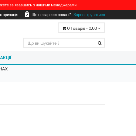
можете зв'язавшись з нашими менеджерами.
вторизація
Ще не зареєстровані?
Зареєструватися
0
Товарів -
0.00
АКЦІЇ
НАХ