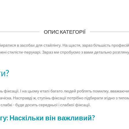
ОПИС КАТЕГОРІЇ
ратися в засобах для стайлінгу. На щастя, зараз більшість професійн
дчені стилісти-перукарі. Зараз ми спробуємо з вами детально розглян
ти?
нь фіксації. І на цьому етапі багато людей роблять помилку, вважаюч
зачіска. Насправді ж, ступінь фіксації потрібно підбирати згідно з тип
слабкі - буде досить середньої і слабкої фіксації.
гу: Наскільки він важливий?