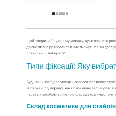
Щоб створити бездоганну укладку, дуже важливо розби
дійсно якісно розібратися в них зможуть тільки досві
правильно її вибирати!
Типи фіксації: Яку вибра
Будь-який засіб для укладки волосся має певну ступі
«Слабка» і т.д. вирішує, наскільки міцно зафіксується 
перевагу засобам з сильною фіксацією, а якщо тонкі і 
Склад косметики для стайлін