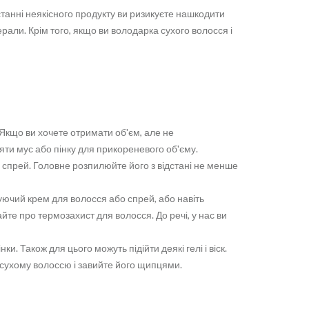
станні неякісного продукту ви ризикуєте нашкодити
рали. Крім того, якщо ви володарка сухого волосся і
. Якщо ви хочете отримати об'єм, але не
зяти мус або пінку для прикореневого об'єму.
спрей. Головне розпилюйте його з відстані не менше
уючий крем для волосся або спрей, або навіть
йте про термозахист для волосся. До речі, у нас ви
. Також для цього можуть підійти деякі гелі і віск.
о сухому волоссю і завийте його щипцями.