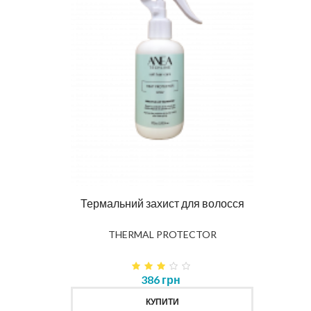
Ма
DIAG
влення
Термальний захист для волосся
K
THERMAL PROTECTOR
386 грн
КУПИТИ