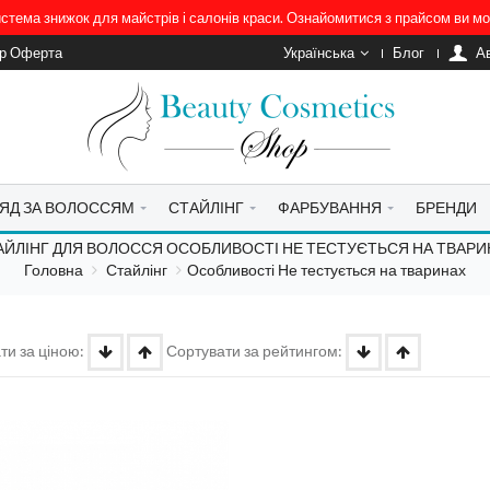
система знижок для майстрів і салонів краси. Ознайомитися з прайсом ви 
ір Оферта
Українська
Блог
A
ЯД ЗА ВОЛОССЯМ
СТАЙЛІНГ
ФАРБУВАННЯ
БРЕНДИ
АЙЛІНГ ДЛЯ ВОЛОССЯ ОСОБЛИВОСТІ НЕ ТЕСТУЄТЬСЯ НА ТВАРИ
Головна
Стайлінг
Особливості Не тестується на тваринах
ти за ціною:
Сортувати за рейтингом: