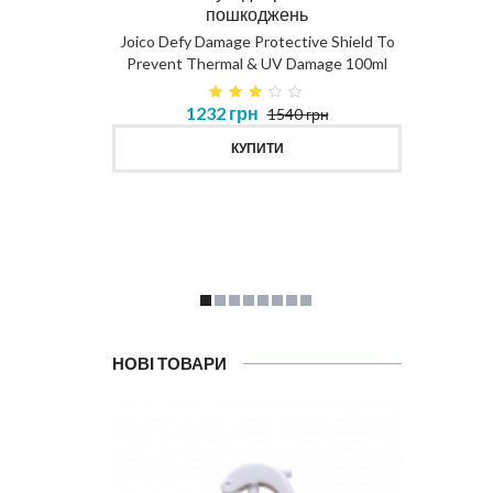
пошкоджень
DIAG
Joico Defy Damage Protective Shield To
Prevent Thermal & UV Damage 100ml
в 450ml
1232 грн
1540 грн
MASK
КУПИТИ
НОВІ ТОВАРИ