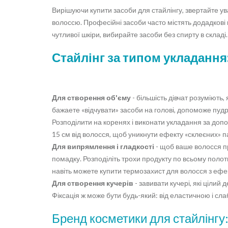
Вирішуючи купити засоби для стайлінгу, звертайте ув
волоссю. Професійні засоби часто містять додадкові к
чутливої ​​шкіри, вибирайте засоби без спирту в складі.
Стайлінг за типом укладання
Для створення об'єму
- більшість дівчат розуміють,
бажаете «відчувати» засоби на голові, допоможе пудр
Розподілити на коренях і виконати укладання за доп
15 см від волосся, щоб уникнути ефекту «склеєних» п
Для випрямлення і гладкості
- щоб ваше волосся пр
помадку. Розподіліть трохи продукту по всьому полотн
навіть можете купити термозахист для волосся з ефек
Для створення кучерів
- завивати кучері, які цілий
Фіксація ж може бути будь-який: від еластичною і сл
Бренд косметики для стайлінгу: