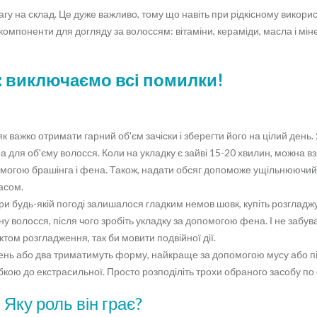
агу на склад. Це дуже важливо, тому що навіть при рідкісному викори
омпоненти для догляду за волоссям: вітаміни, кераміди, масла і міне
: виключаємо всі помилки!
 як важко отримати гарний об'єм зачіски і зберегти його на цілий день
а для об'єму волосся. Коли на укладку є зайві 15-20 хвилин, можна в
омогою брашінга і фена. Також, надати обсяг допоможе ущільнюючий 
асом.
и будь-якій погоді залишалося гладким немов шовк, купіть розгладж
у волосся, після чого зробіть укладку за допомогою фена. І не забува
том розгладження, так би мовити подвійної дії.
 день або два триматимуть форму, найкраще за допомогою мусу або пінки
абкою до екстрасильної. Просто розподіліть трохи обраного засобу п
 Яку роль він грає?