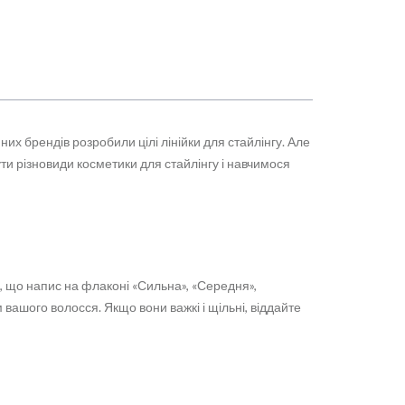
их брендів розробили цілі лінійки для стайлінгу. Але
ути різновиди косметики для стайлінгу і навчимося
и, що напис на флаконі «Сильна», «Середня»,
ом вашого волосся. Якщо вони важкі і щільні, віддайте