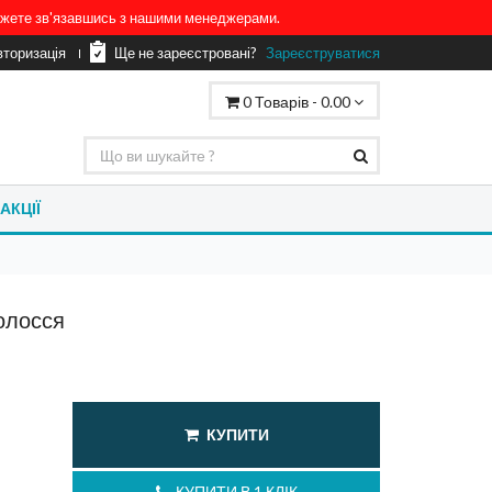
можете зв'язавшись з нашими менеджерами.
вторизація
Ще не зареєстровані?
Зареєструватися
0
Товарів -
0.00
АКЦІЇ
олосся
КУПИТИ
КУПИТИ В 1 КЛІК