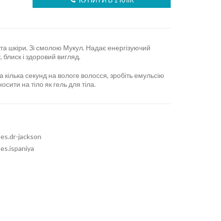
 та шкіри. Зі смолою Мукул. Надає енергізуючий
 блиск і здоровий вигляд.
а кілька секунд на вологе волосся, зробіть емульсію
сити на тіло як гель для тіла.
ues.dr-jackson
ues.ispaniya