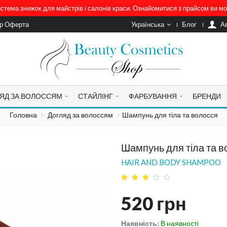
система знижок для майстрів і салонів краси. Ознайомитися з прайсом ви 
ір Оферта
Українська
Блог
A
ЯД ЗА ВОЛОССЯМ
СТАЙЛІНГ
ФАРБУВАННЯ
БРЕНДИ
Головна
Догляд за волоссям
Шампунь для тіла та волосся
Шампунь для тіла та в
HAIR AND BODY SHAMPOO
520
грн
Наявність:
В наявності