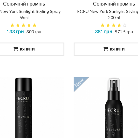
Сонячний промінь
Сонячний промінь
ew York Sunlight Styling Spray
ECRU New York Sunlight Stylin
65ml
200ml
теїнова вода для кучерів
Маска глибоке відновл
133 грн
381 грн
300 грн
571.5 грн
CURLY WATER
DEEP REPAIR MASK
КУПИТИ
КУПИТИ
467 грн
476 грн
КУПИТИ
КУПИТИ