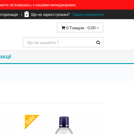
можете зв'язавшись з нашими менеджерами.
вторизація
Ще не зареєстровані?
Зареєструватися
0
Товарів -
0.00
АКЦІЇ