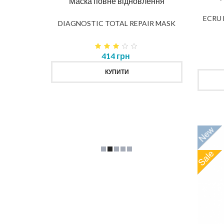
лення
Шампунь повне відновлення
ECRU N
IR MASK
DIAGNOSTIC TOTAL REPAIR
SHAMPOO
Про
435 грн
КУПИТИ