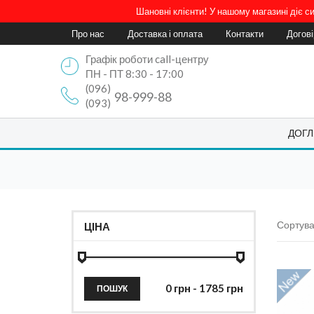
Шановні клієнти! У нашому магазині діє 
Про нас
Доставка і оплата
Контакти
Догов
Графік роботи call-центру
ПН - ПТ 8:30 - 17:00
(096)
98-999-88
(093)
ДОГЛ
Сортува
ЦІНА
ПОШУК