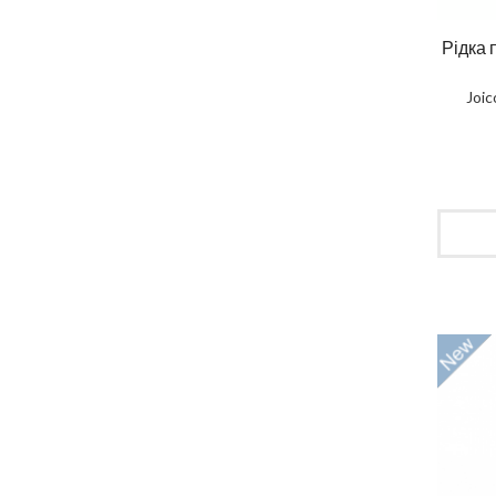
Рідка 
Joic