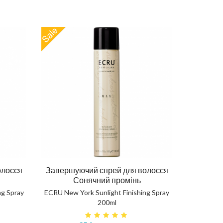
Гел
Маска відновлююча 3в1 250ml
250ml
OHANIC REPAIR MASK 3в1
олосся
Завершуючий спрей для волосся
OO
Сонячний промінь
ng Spray
ECRU New York Sunlight Finishing Spray
806 грн
200ml
КУПИТИ