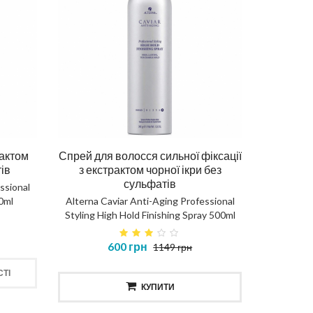
рактом
Спрей для волосся сильної фіксації
тів
з екстрактом чорної ікри без
сульфатів
ssional
0ml
Alterna Caviar Anti-Aging Professional
Styling High Hold Finishing Spray 500ml
600 грн
1149 грн
ТІ
КУПИТИ