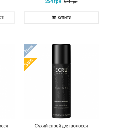
254 грн
571 грн
ТІ
КУПИТИ
осся
Сухий спрей для волосся