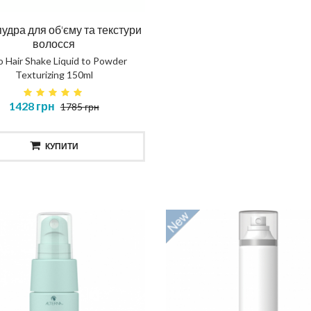
пудра для об'єму та текстури
волосся
o Hair Shake Liquid to Powder
Texturizing 150ml
1428 грн
1785 грн
КУПИТИ