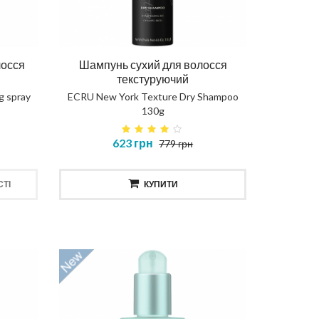
лосся
Шампунь сухий для волосся
текстуруючий
g spray
ECRU New York Texture Dry Shampoo
130g
623 грн
779 грн
ТІ
КУПИТИ