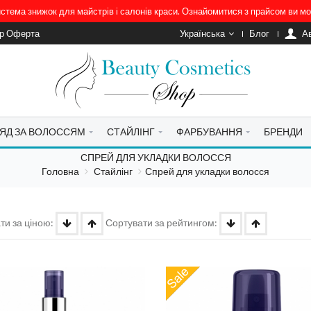
система знижок для майстрів і салонів краси. Ознайомитися з прайсом ви 
ір Оферта
Українська
Блог
A
ЯД ЗА ВОЛОССЯМ
СТАЙЛІНГ
ФАРБУВАННЯ
БРЕНДИ
СПРЕЙ ДЛЯ УКЛАДКИ ВОЛОССЯ
Головна
Стайлінг
Спрей для укладки волосся
ти за ціною:
Сортувати за рейтингом: