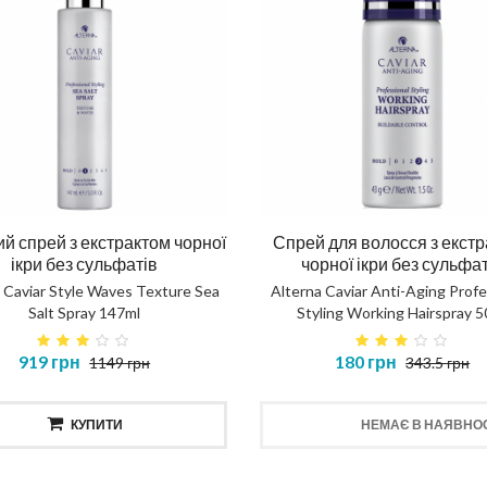
й спрей з екстрактом чорної
Спрей для волосся з екст
ікри без сульфатів
чорної ікри без сульфа
 Caviar Style Waves Texture Sea
Alterna Caviar Anti-Aging Profe
Salt Spray 147ml
Styling Working Hairspray 5
919 грн
180 грн
1149 грн
343.5 грн
КУПИТИ
НЕМАЄ В НАЯВНОС