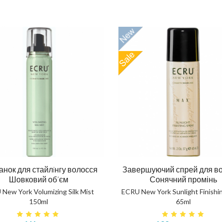
Олія для бороди 30ml
CKSON ELIXIR 5.0 BEARD OIL
Відновлюючий шампунь 
375 грн
нок для стайлiнгу волосся
Завершуючий спрей для в
OHANIC REPAIR SHAMP
Шовковий об’єм
Сонячний промінь
КУПИТИ
New York Volumizing Silk Mist
ECRU New York Sunlight Finishi
150ml
65ml
638 грн