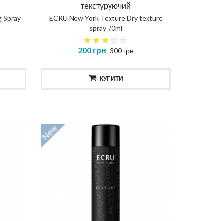
Маск
текстуруючий
g Spray
ECRU New York Texture Dry texture
DIAGNO
spray 70ml
ення
Термальний захист для волосся
200 грн
300 грн
THERMAL PROTECTOR
КУПИТИ
386 грн
КУПИТИ