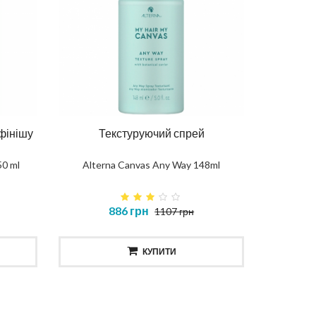
 фінішу
Текстуруючий спрей
50 ml
Alterna Canvas Any Way 148ml
886 грн
1107 грн
КУПИТИ