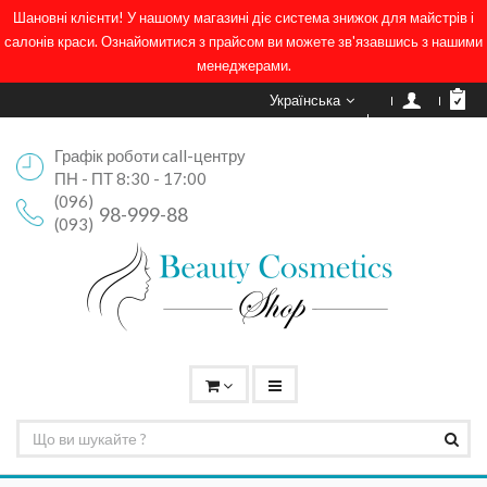
Шановні клієнти! У нашому магазині діє система знижок для майстрів і
салонів краси. Ознайомитися з прайсом ви можете зв'язавшись з нашими
менеджерами.
Українська
Графік роботи call-центру
ПН - ПТ 8:30 - 17:00
(096)
98-999-88
(093)