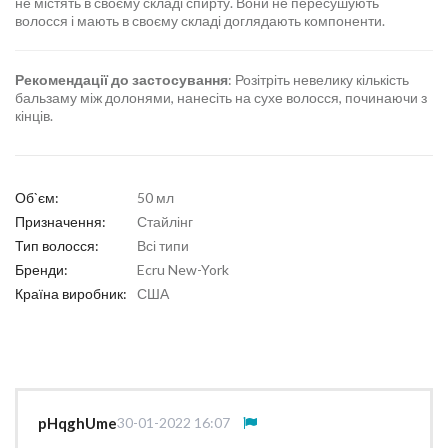
не містять в своєму складі спирту. Вони не пересушують
волосся і мають в своєму складі доглядають компоненти.
Рекомендації до застосування
: Розітріть невелику кількість
бальзаму між долонями, нанесіть на сухе волосся, починаючи з
кінців.
Об`єм:
50 мл
Призначення:
Стайлінг
Тип волосся:
Всі типи
Бренди:
Ecru New-York
Країна виробник:
США
pHqghUme
30-01-2022 16:07