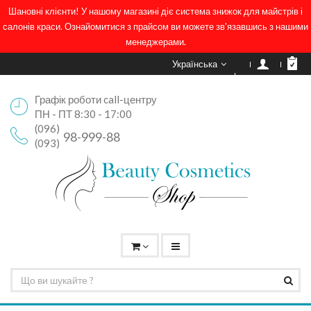
Шановні клієнти! У нашому магазині діє система знижок для майстрів і
салонів краси. Ознайомитися з прайсом ви можете зв'язавшись з нашими
менеджерами.
Українська
Графік роботи call-центру
ПН - ПТ 8:30 - 17:00
(096)
98-999-88
(093)