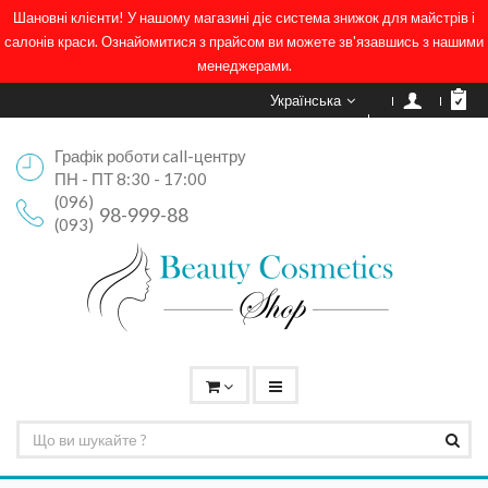
Шановні клієнти! У нашому магазині діє система знижок для майстрів і
салонів краси. Ознайомитися з прайсом ви можете зв'язавшись з нашими
менеджерами.
Українська
Графік роботи call-центру
ПН - ПТ 8:30 - 17:00
(096)
98-999-88
(093)