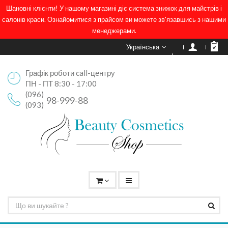
Шановні клієнти! У нашому магазині діє система знижок для майстрів і
салонів краси. Ознайомитися з прайсом ви можете зв'язавшись з нашими
менеджерами.
Українська
Графік роботи call-центру
ПН - ПТ 8:30 - 17:00
(096)
98-999-88
(093)