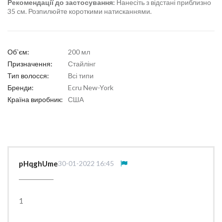
Рекомендації до застосування:
Нанесіть з відстані приблизно
35 см. Розпилюйте короткими натисканнями.
Об`єм:
200 мл
Призначення:
Стайлінг
Тип волосся:
Всі типи
Бренди:
Ecru New-York
Країна виробник:
США
pHqghUme
30-01-2022 16:45
1