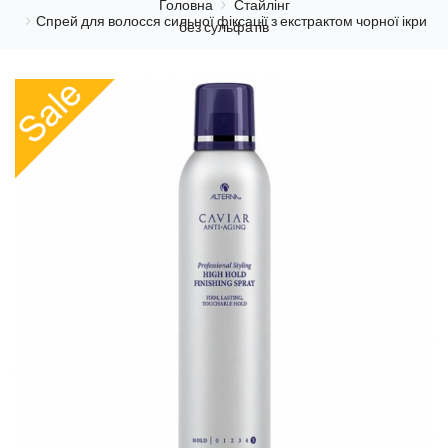
Головна
Стайлінг
Спрей для волосся сильної фіксації з екстрактом чорної ікри
без сульфатів