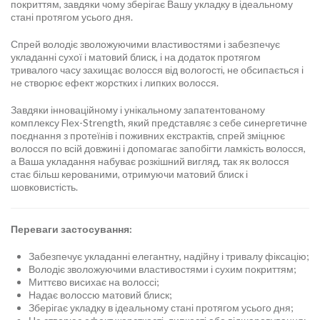
покриттям, завдяки чому зберігає Вашу укладку в ідеальному
стані протягом усього дня.
Спрей володіє зволожуючими властивостями і забезпечує
укладанні сухої і матовий блиск, і на додаток протягом
тривалого часу захищає волосся від вологості, не обсипається і
не створює ефект жорстких і липких волосся.
Завдяки інноваційному і унікальному запатентованому
комплексу Flex-Strength, який представляє з себе синергетичне
поєднання з протеїнів і поживних екстрактів, спрей зміцнює
волосся по всій довжині і допомагає запобігти ламкість волосся,
а Ваша укладання набуває розкішний вигляд, так як волосся
стає більш керованими, отримуючи матовий блиск і
шовковистість.
Переваги застосування:
Забезпечує укладанні елегантну, надійну і тривалу фіксацію;
Володіє зволожуючими властивостями і сухим покриттям;
Миттєво висихає на волоссі;
Надає волоссю матовий блиск;
Зберігає укладку в ідеальному стані протягом усього дня;