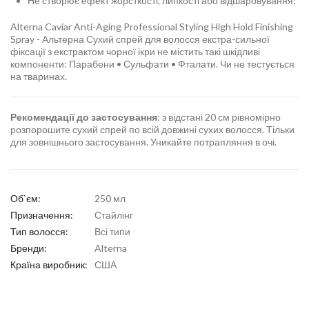
Не створює ефект жорсткості, липкості або відшаровування;
Alterna Caviar Anti-Aging Professional Styling High Hold Finishing
Spray - Альтерна Сухий спрей для волосся екстра-сильної
фіксації з екстрактом чорної ікри не містить такі шкідливі
компоненти: Парабени • Сульфати • Фталати. Чи не тестується
на тваринах.
Рекомендації до застосування
: з відстані 20 см рівномірно
розпорошите сухий спрей по всій довжині сухих волосся. Тільки
для зовнішнього застосування. Уникайте потрапляння в очі.
Об`єм:
250 мл
Призначення:
Стайлінг
Тип волосся:
Всі типи
Бренди:
Alterna
Країна виробник:
США