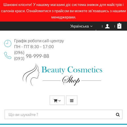
Шановні клієнти! У нашому магазині діє система знижок для майстрів і
салонів краси. Ознайомитися з прайсом ви можете зв'язавшись з нашими
менеджерами.
Українська
Графік роботи call-центру
ПН - ПТ 8:30 - 17:00
(096)
98-999-88
(093)