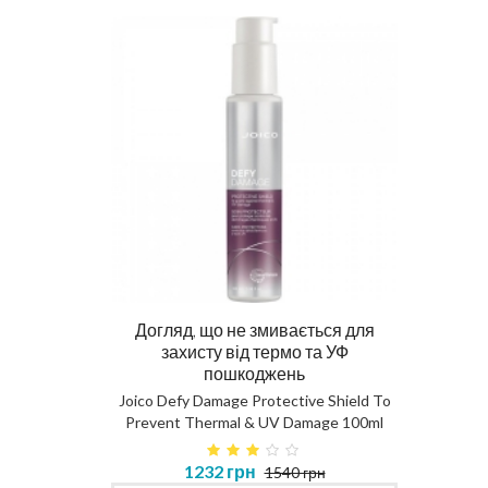
Догляд, що не змивається для
Ма
захисту від термо та УФ
пошкоджень
DIAG
Joico Defy Damage Protective Shield To
Prevent Thermal & UV Damage 100ml
в 450ml
1232 грн
1540 грн
MASK