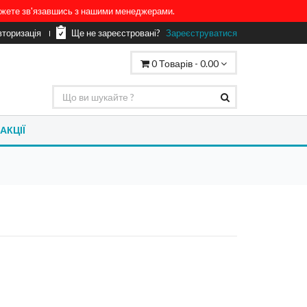
можете зв'язавшись з нашими менеджерами.
вторизація
Ще не зареєстровані?
Зареєструватися
0
Товарів -
0.00
АКЦІЇ