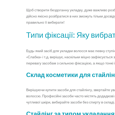
Щоб створити бездоганну укладку, дуже важливо розби
дійсно якісно розібратися в них зможуть тільки досві
правильно її вибирати!
Типи фіксації: Яку вибра
Будь-який засіб для укладки волосся має певну ступі
«Слабка» і т.д. вирішує, наскільки міцно зафіксується 
перевагу засобам з сильною фіксацією, а якщо тонкі і 
Склад косметики для стайлін
Вирішуючи купити засоби для стайлінгу, звертайте ув
волоссю. Професійні засоби часто містять додадкові к
чутливої ​​шкіри, вибирайте засоби без спирту в складі.
Стайлінг за типом укладання