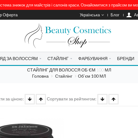
система знижок для майстрів і салонів краси. Ознайомитися з прайсом ви 
ір Оферта
Українська
Блог
A
ЯД ЗА ВОЛОССЯМ
СТАЙЛІНГ
ФАРБУВАННЯ
БРЕНДИ
СТАЙЛІНГ ДЛЯ ВОЛОССЯ ОБ`ЄМ 100 МЛ
Головна
Стайлінг
Об`єм 100 МЛ
ти за ціною:
Сортувати за рейтингом: