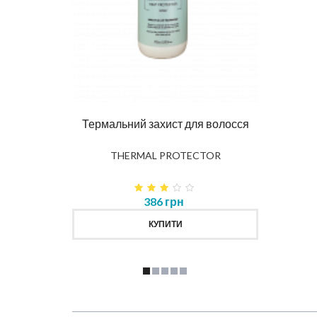
Ма
DIAG
влення
Термальний захист для волосся
K
THERMAL PROTECTOR
386 грн
КУПИТИ