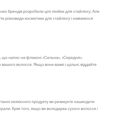
их брендів розробили цілі лінійки для стайлінгу. Але
ути різновиди косметики для стайлінгу і навчимося
и, що напис на флаконі «Сильна», «Середня»,
ом вашого волосся. Якщо вони важкі і щільні, віддайте
станні неякісного продукту ви ризикуєте нашкодити
рали. Крім того, якщо ви володарка сухого волосся і