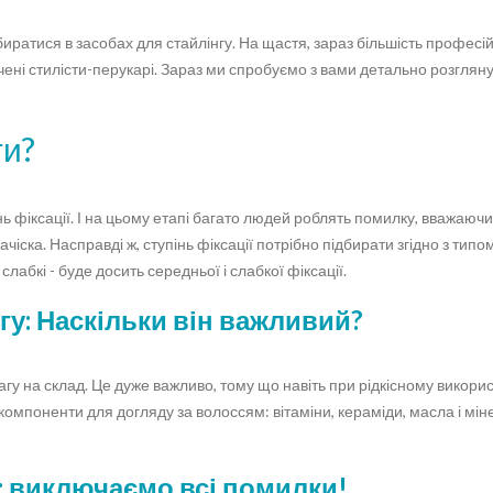
ратися в засобах для стайлінгу. На щастя, зараз більшість професійн
дчені стилісти-перукарі. Зараз ми спробуємо з вами детально розглян
ти?
нь фіксації. І на цьому етапі багато людей роблять помилку, вважаюч
зачіска. Насправді ж, ступінь фіксації потрібно підбирати згідно з тип
слабкі - буде досить середньої і слабкої фіксації.
гу: Наскільки він важливий?
агу на склад. Це дуже важливо, тому що навіть при рідкісному викори
омпоненти для догляду за волоссям: вітаміни, кераміди, масла і міне
: виключаємо всі помилки!