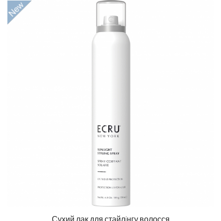
Сухий лак для стайлiнгу волосся