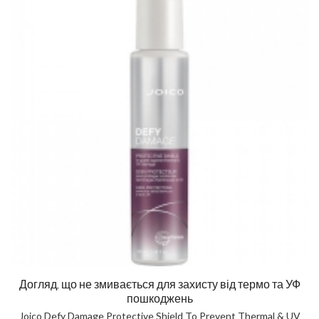
Догляд, що не змивається для захисту від термо та УФ
пошкоджень
Joico Defy Damage Protective Shield To Prevent Thermal & UV