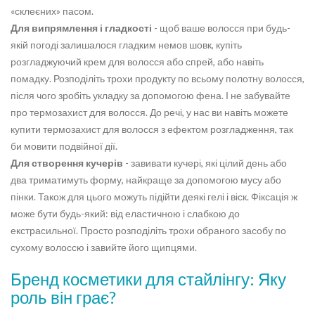
«склеєних» пасом.
Для випрямлення і гладкості
- щоб ваше волосся при будь-
якій погоді залишалося гладким немов шовк, купіть
розгладжуючий крем для волосся або спрей, або навіть
помадку. Розподіліть трохи продукту по всьому полотну волосся,
після чого зробіть укладку за допомогою фена. І не забувайте
про термозахист для волосся. До речі, у нас ви навіть можете
купити термозахист для волосся з ефектом розгладження, так
би мовити подвійної дії.
Для створення кучерів
- завивати кучері, які цілий день або
два триматимуть форму, найкраще за допомогою мусу або
пінки. Також для цього можуть підійти деякі гелі і віск. Фіксація ж
може бути будь-який: від еластичною і слабкою до
екстрасильної. Просто розподіліть трохи обраного засобу по
сухому волоссю і завийте його щипцями.
Бренд косметики для стайлінгу: Яку
роль він грає?