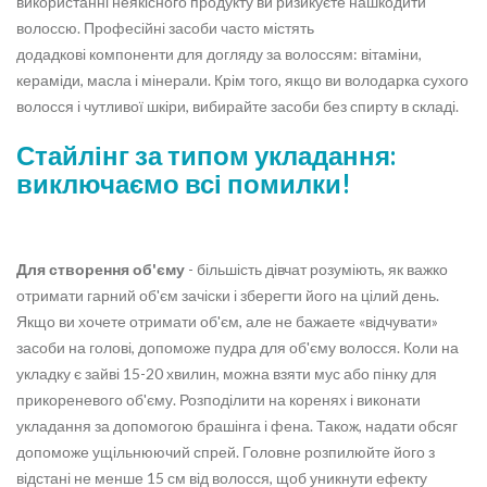
використанні неякісного продукту ви ризикуєте нашкодити
волоссю. Професійні засоби часто містять
додадкові компоненти для догляду за волоссям: вітаміни,
кераміди, масла і мінерали. Крім того, якщо ви володарка сухого
волосся і чутливої ​​шкіри, вибирайте засоби без спирту в складі.
Стайлінг за типом укладання:
виключаємо всі помилки!
Для створення об'єму
- більшість дівчат розуміють, як важко
отримати гарний об'єм зачіски і зберегти його на цілий день.
Якщо ви хочете отримати об'єм, але не бажаете «відчувати»
засоби на голові, допоможе пудра для об'єму волосся. Коли на
укладку є зайві 15-20 хвилин, можна взяти мус або пінку для
прикореневого об'єму. Розподілити на коренях і виконати
укладання за допомогою брашінга і фена. Також, надати обсяг
допоможе ущільнюючий спрей. Головне розпилюйте його з
відстані не менше 15 см від волосся, щоб уникнути ефекту