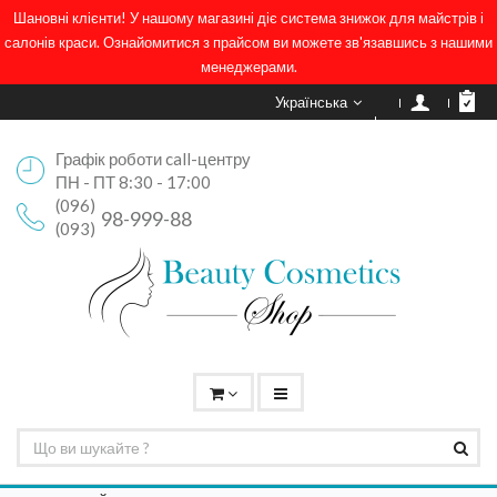
Шановні клієнти! У нашому магазині діє система знижок для майстрів і
салонів краси. Ознайомитися з прайсом ви можете зв'язавшись з нашими
менеджерами.
Українська
Графік роботи call-центру
ПН - ПТ 8:30 - 17:00
(096)
98-999-88
(093)