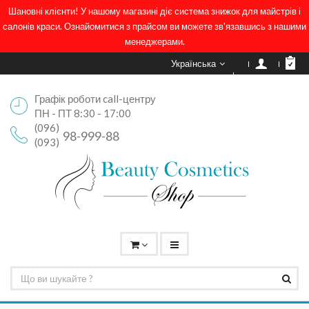
Шановні клієнти! У нашому магазині діє система знижок для майстрів і
салонів краси. Ознайомитися з прайсом ви можете зв'язавшись з нашими
менеджерами.
Українська
Графік роботи call-центру
ПН - ПТ 8:30 - 17:00
(096)
98-999-88
(093)