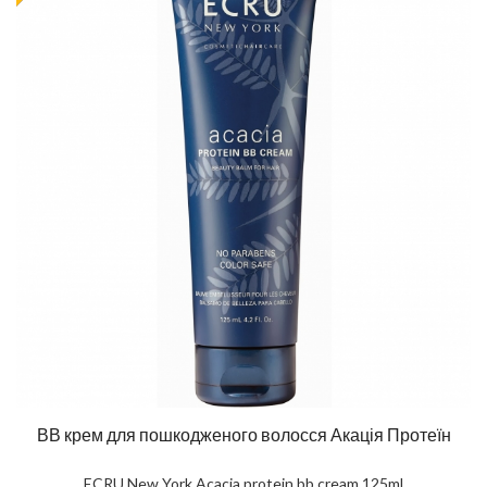
ВВ крем для пошкодженого волосся Акація Протеїн
ECRU New York Acacia protein bb cream 125ml