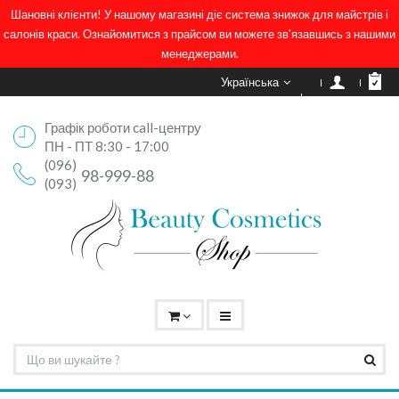
Шановні клієнти! У нашому магазині діє система знижок для майстрів і
салонів краси. Ознайомитися з прайсом ви можете зв'язавшись з нашими
менеджерами.
Українська
Графік роботи call-центру
ПН - ПТ 8:30 - 17:00
(096)
98-999-88
(093)