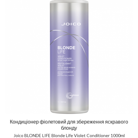
Кондиціонер фіолетовий для збереження яскравого
блонду
Joico BLONDE LIFE Blonde Life Violet Conditioner 1000ml