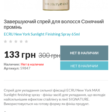
Завершуючий спрей для волосся Сонячний
промінь
ECRU New York Sunlight Finishing Spray 65ml
133
грн
НЕТ В НАЛИЧИИ
300
грн
Наличие:
Нет в наличии
НЕТ В НАЛИЧИИ
Артикул:
59847
Спрей для укладання сильної фіксації ECRU New York MAX
Sunlight finishing spray - фініш-засіб для укладання, що володіє
найсильнішим ефектом стайлінгу в лінії SIGNATURE.
Використовується на готову форму як фініш продукт.