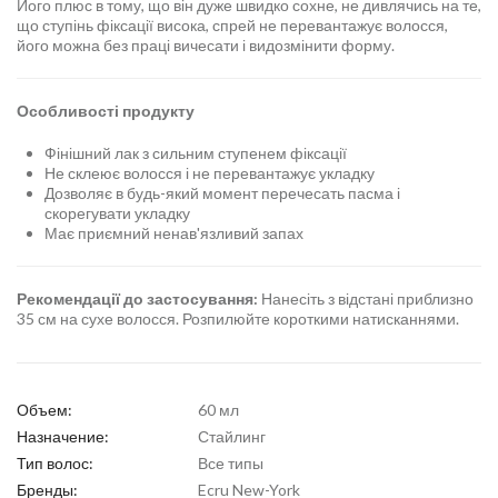
Його плюс в тому, що він дуже швидко сохне, не дивлячись на те,
що ступінь фіксації висока, спрей не перевантажує волосся,
його можна без праці вичесати і видозмінити форму.
Особливості продукту
Фінішний лак з сильним ступенем фіксації
Не склеює волосся і не перевантажує укладку
Дозволяє в будь-який момент перечесать пасма і
скорегувати укладку
Має приємний ненав'язливий запах
Рекомендації до застосування:
Нанесіть з відстані приблизно
35 см на сухе волосся. Розпилюйте короткими натисканнями.
Объем:
60 мл
Назначение:
Стайлинг
Тип волос:
Все типы
Бренды:
Ecru New-York