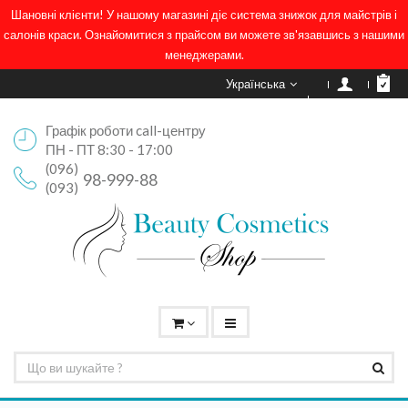
Шановні клієнти! У нашому магазині діє система знижок для майстрів і
салонів краси. Ознайомитися з прайсом ви можете зв'язавшись з нашими
менеджерами.
Українська
Графік роботи call-центру
ПН - ПТ 8:30 - 17:00
(096)
98-999-88
(093)