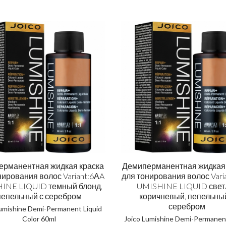
ерманентная жидкая краска
Демиперманентная жидкая 
нирования волос Variant:6АA
для тонирования волос Vari
INE LIQUID темный блонд,
UMISHINE LIQUID свет
пепельный с серебром
коричневый, пепельны
серебром
Lumishine Demi-Permanent Liquid
Color 60ml
Joico Lumishine Demi-Permanent