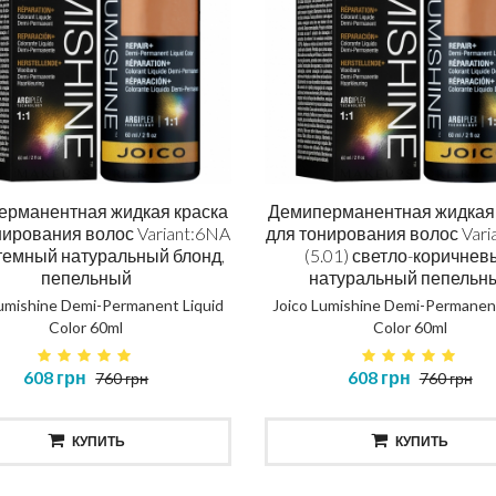
ерманентная жидкая краска
Демиперманентная жидкая 
нирования волос Variant:6NA
для тонирования волос Vari
 темный натуральный блонд,
(5.01) светло-коричнев
пепельный
натуральный пепельн
Lumishine Demi-Permanent Liquid
Joico Lumishine Demi-Permanent
Color 60ml
Color 60ml
608 грн
608 грн
760 грн
760 грн
КУПИТЬ
КУПИТЬ