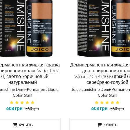
ерманентная жидкая краска
Демиперманентная жидкая 
нирования волос Variant:5N
для тонирования вол
5.0) светло-коричневый
Variant:10SB (10.8) яркий 
натуральный
серебряно-голубой
Lumishine Demi-Permanent Liquid
Joico Lumishine Demi-Permanent
Color 60ml
Color 60ml
608 грн
608 грн
760 грн
760 грн
КУПИТЬ
КУПИТЬ