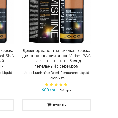
краска
Демиперманентная жидкая краска
ant:5NA
для тонирования волос Variant:8АA
ый,
UMISHINE LIQUID блонд,
ый
пепельный с серебром
 Liquid
Joico Lumishine Demi-Permanent Liquid
Color 60ml
608 грн
760 грн
КУПИТЬ