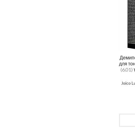
Демип
для то
(6.01)
Joico 