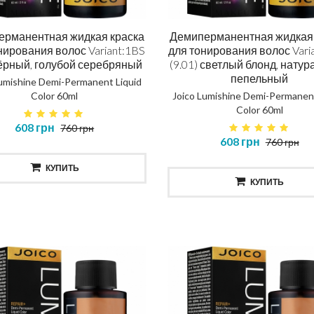
ска повне відновлення
Шампунь повне відновл
ерманентная жидкая краска
Демиперманентная жидкая 
нирования волос Variant:1BS
для тонирования волос Vari
NOSTIC TOTAL REPAIR MASK
DIAGNOSTIC TOTAL REP
чёрный, голубой серебряный
(9.01) светлый блонд, нату
SHAMPOO
пепельный
Lumishine Demi-Permanent Liquid
Color 60ml
Joico Lumishine Demi-Permanent
414 грн
435 грн
Color 60ml
608 грн
КУПИТЬ
КУПИТЬ
760 грн
608 грн
760 грн
КУПИТЬ
КУПИТЬ