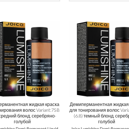
ска повне відновлення
Шампунь для тіла та вол
NOSTIC TOTAL REPAIR MASK
HAIR AND BODY SHAMP
ерманентная жидкая краска
Демиперманентная жидкая 
414 грн
520 грн
нирования волос Variant:7SB
для тонирования волос Vari
КУПИТЬ
КУПИТЬ
 средний блонд, серебряно-
(6.8) темный блонд, сереб
голубой
голубой
Lumishine Demi-Permanent Liquid
Joico Lumishine Demi-Permanent