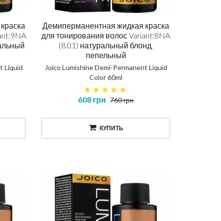
ення
краска
Демиперманентная жидкая краска
ant:9NA
для тонирования волос Variant:8NA
AIR
ральный
(8.01) натуральный блонд,
пепельный
Протеїнова вода для кучерів
Маск
 Liquid
Joico Lumishine Demi-Permanent Liquid
Color 60ml
CURLY WATER
608 грн
760 грн
467 грн
КУПИТЬ
КУПИТЬ