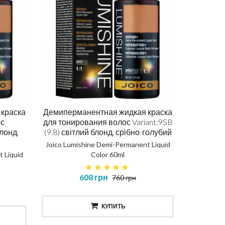
краска
Демиперманентная жидкая краска
ос
для тонирования волос Variant:9SB
блонд,
(9.8) світлий блонд, срібно-голубий
Joico Lumishine Demi-Permanent Liquid
 Liquid
Color 60ml
608 грн
760 грн
КУПИТЬ