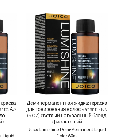
краска
Демиперманентная жидкая краска
ant:5АA
для тонирования волос Variant:9NV
ло-
(9.02) светлый натуральный блонд,
й с
фиолетовый
Joico Lumishine Demi-Permanent Liquid
 Liquid
Color 60ml