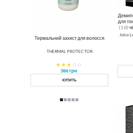
Ма
Демип
для то
DIAG
(1.8) 
Joico 
влення
Термальний захист для волосся
K
THERMAL PROTECTOR
386 грн
КУПИТЬ