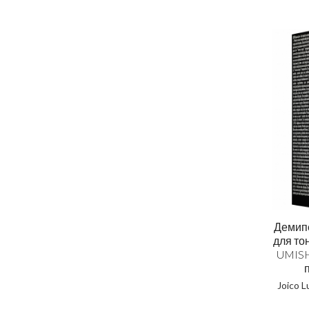
Демип
для то
UMISH
Joico 