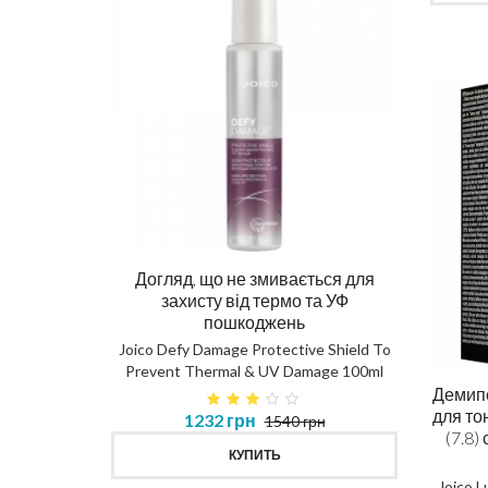
Догляд, що не змивається для
Ма
захисту від термо та УФ
пошкоджень
DIAG
Joico Defy Damage Protective Shield To
Prevent Thermal & UV Damage 100ml
в 450ml
Демип
для то
1232 грн
1540 грн
MASK
(7.8)
КУПИТЬ
Joico 