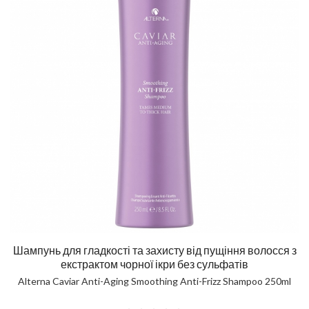
Шампунь для гладкості та захисту від пущіння волосся з
екстрактом чорної ікри без сульфатів
Alterna Caviar Anti-Aging Smoothing Anti-Frizz Shampoo 250ml