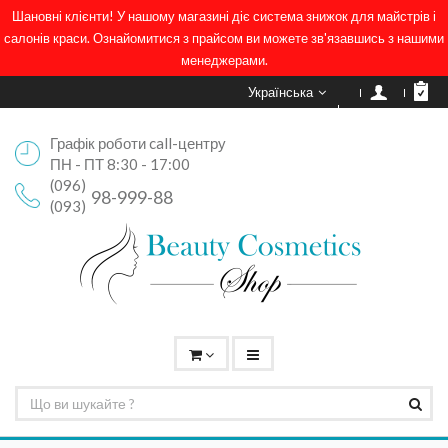
Шановні клієнти! У нашому магазині діє система знижок для майстрів і
салонів краси. Ознайомитися з прайсом ви можете зв'язавшись з нашими
менеджерами.
Українська
Графік роботи call-центру
ПН - ПТ 8:30 - 17:00
(096)
98-999-88
(093)