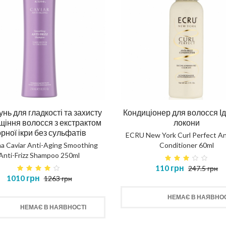
нь для гладкості та захисту
Кондиціонер для волосся І
ущіння волосся з екстрактом
локони
рної ікри без сульфатів
ECRU New York Curl Perfect Ant
na Caviar Anti-Aging Smoothing
Conditioner 60ml
Anti-Frizz Shampoo 250ml
110 грн
247.5 грн
1010 грн
1263 грн
НЕМАЄ В НАЯВНОС
НЕМАЄ В НАЯВНОСТІ