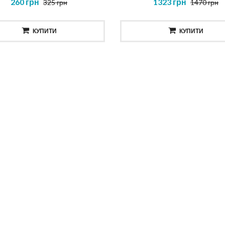
260 грн
1323 грн
325 грн
1470 грн
КУПИТИ
КУПИТИ
ска повне відновлення
Шампунь для тіла та вол
NOSTIC TOTAL REPAIR MASK
HAIR AND BODY SHAMP
414 грн
520 грн
КУПИТИ
КУПИТИ