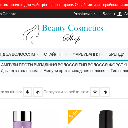
система знижок для майстрів і салонів краси. Ознайомитися з прайсом ви 
ір Оферта
Українська
Блог
A
ЯД ЗА ВОЛОССЯМ
СТАЙЛІНГ
ФАРБУВАННЯ
БРЕНДИ
АМПУЛИ ПРОТИ ВИПАДІННЯ ВОЛОССЯ ТИП ВОЛОССЯ ЖОРСТКІ
Догляд за волоссям
Ампули проти випадіння волосся
Тип воло
ти за ціною:
Сортувати за рейтингом: