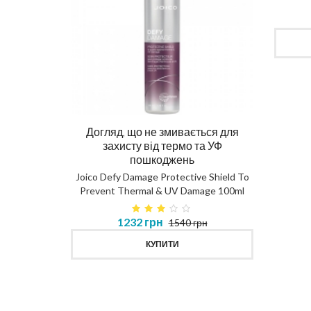
Догляд, що не змивається для
Ма
захисту від термо та УФ
пошкоджень
DIAG
Joico Defy Damage Protective Shield To
Prevent Thermal & UV Damage 100ml
в 450ml
1232 грн
1540 грн
MASK
КУПИТИ