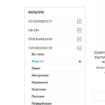
ФІЛЬТРИ
ОСОБЛИВОСТІ
ОБ`ЄМ
ПРИЗНАЧЕННЯ
ТИП ВОЛОССЯ
Шампу
Всі типи
від п
Жорсткі
чо
Alter
Ламкі
Неслухняні
Нормальні
Освітлені
Посічені
Пофарбовані