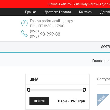
Шановні клієнти! У нашому магазині діє 
Про нас
Доставка і оплата
Контакти
Догов
Графік роботи call-центру
ПН - ПТ 8:30 - 17:00
(096)
98-999-88
(093)
ДОГЛ
Головна
Сортува
ЦІНА
ПОШУК