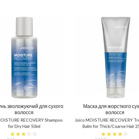
нь зволожуючий для сухого
Маска для жорсткого су
волосся
волосся
 MOISTURE RECOVERY Shampoo
Joico MOISTURE RECOVERY Tr
for Dry Hair 50ml
Balm for Thick/Coarse Hair 