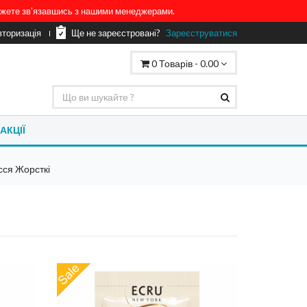
можете зв'язавшись з нашими менеджерами.
вторизація
Ще не зареєстровані?
Зареєструватися
0
Товарів -
0.00
АКЦІЇ
сся Жорсткі