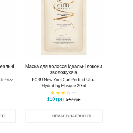
деальні
Маска для волосся Ідеальні локони
зволожуюча
i-Frizz
ECRU New York Curl Perfect Ultra
Hydrating Masque 20ml
110 грн
247 грн
ТІ
НЕМАЄ В НАЯВНОСТІ