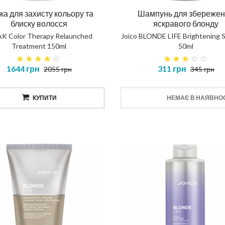
ка для захисту кольору та
Шампунь для збереже
блиску волосся
яскравого блонду
K Color Therapy Relaunched
Joico BLONDE LIFE Brightening
Treatment 150ml
50ml
1644 грн
311 грн
2055 грн
345 грн
КУПИТИ
НЕМАЄ В НАЯВНОС