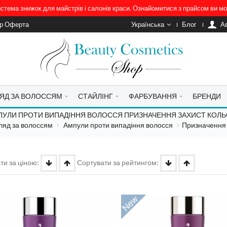
система знижок для майстрів і салонів краси. Ознайомитися з прайсом ви 
ір Оферта
Українська
Блог
A
ЯД ЗА ВОЛОССЯМ
СТАЙЛІНГ
ФАРБУВАННЯ
БРЕНДИ
УЛИ ПРОТИ ВИПАДІННЯ ВОЛОССЯ ПРИЗНАЧЕННЯ ЗАХИСТ КОЛ
ляд за волоссям
Ампули проти випадіння волосся
Призначення 
ти за ціною:
Сортувати за рейтингом: