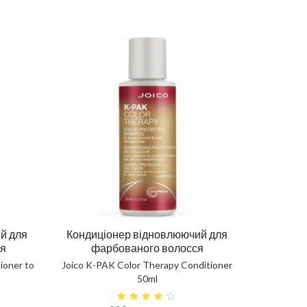
й для
Кондиціонер відновлюючий для
ся
фарбованого волосся
ioner to
Joico K-PAK Color Therapy Conditioner
50ml