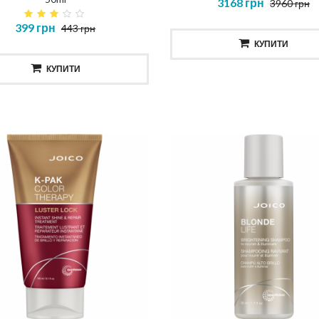
3168 грн
3960 грн
399 грн
443 грн
КУПИТИ
КУПИТИ
ска повне відновлення
Шампунь для тіла та вол
NOSTIC TOTAL REPAIR MASK
HAIR AND BODY SHAMP
414 грн
520 грн
КУПИТИ
КУПИТИ