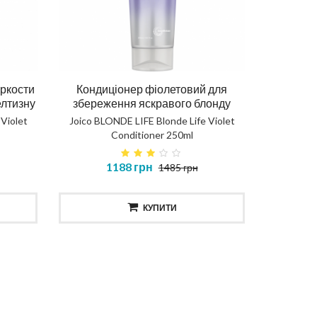
ення
AIR
Протеїнова вода для кучерів
Маск
ркости
Кондиціонер фіолетовий для
лтизну
збереження яскравого блонду
CURLY WATER
 Violet
Joico BLONDE LIFE Blonde Life Violet
Conditioner 250ml
467 грн
1188 грн
1485 грн
КУПИТИ
КУПИТИ