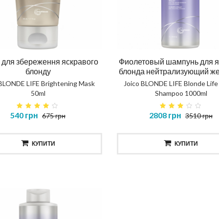
ска повне відновлення
Шампунь повне відновл
NOSTIC TOTAL REPAIR MASK
DIAGNOSTIC TOTAL REP
SHAMPOO
 для збереження яскравого
Фиолетовый шампунь для я
414 грн
435 грн
блонду
блонда нейтрализующий же
 BLONDE LIFE Brightening Mask
Joico BLONDE LIFE Blonde Life
КУПИТИ
КУПИТИ
50ml
Shampoo 1000ml
540 грн
2808 грн
675 грн
3510 грн
КУПИТИ
КУПИТИ