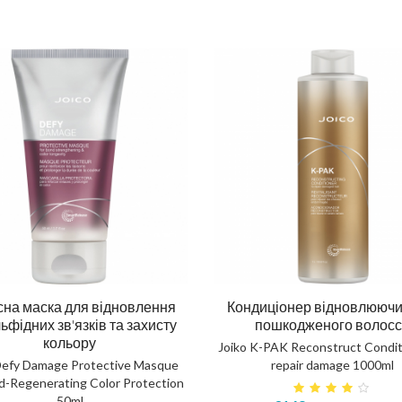
сна маска для відновлення
Кондиціонер відновлюючи
ьфідних зв'язків та захисту
пошкодженого волос
кольору
Joiko K-PAK Reconstruct Condit
Defy Damage Protective Masque
repair damage 1000ml
d-Regenerating Color Protection
50ml