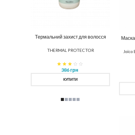
Ма
DIAG
влення
Термальний захист для волосся
Маска
K
THERMAL PROTECTOR
Joico
386 грн
КУПИТИ