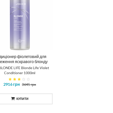
диціонер фіолетовий для
еження яскравого блонду
BLONDE LIFE Blonde Life Violet
Conditioner 1000ml
2916 грн
3645 грн
КУПИТИ