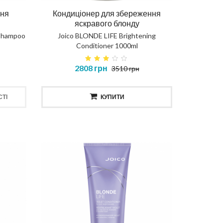
ння
Кондиціонер для збереження
яскравого блонду
 Shampoo
Joico BLONDE LIFE Brightening
Conditioner 1000ml
2808 грн
3510 грн
ТІ
КУПИТИ