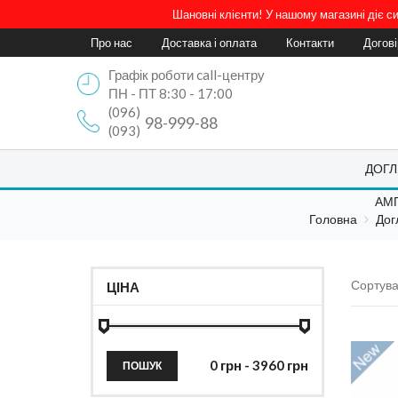
Шановні клієнти! У нашому магазині діє 
Про нас
Доставка і оплата
Контакти
Догов
Графік роботи call-центру
ПН - ПТ 8:30 - 17:00
(096)
98-999-88
(093)
ДОГЛ
АМП
Головна
Дог
Сортува
ЦІНА
ПОШУК