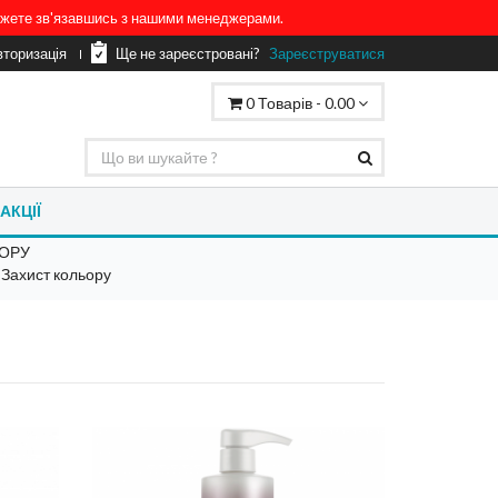
можете зв'язавшись з нашими менеджерами.
вторизація
Ще не зареєстровані?
Зареєструватися
0
Товарів -
0.00
АКЦІЇ
ЬОРУ
Захист кольору