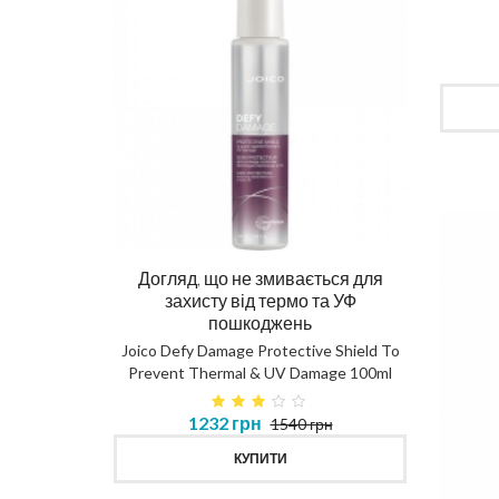
Догляд, що не змивається для
Ма
захисту від термо та УФ
пошкоджень
DIAG
Joico Defy Damage Protective Shield To
Prevent Thermal & UV Damage 100ml
в 450ml
1232 грн
1540 грн
MASK
КУПИТИ