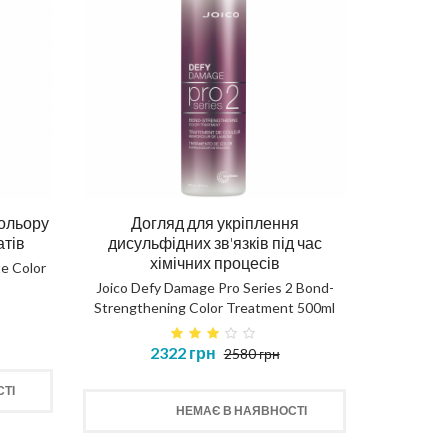
ольору
Догляд для укріплення
атів
дисульфідних зв'язків під час
хімічних процесів
te Color
Joico Defy Damage Pro Series 2 Bond-
Strengthening Color Treatment 500ml
2322 грн
2580 грн
ТІ
НЕМАЄ В НАЯВНОСТІ