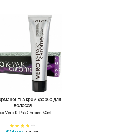
ска повне відновлення
Шампунь для тіла та вол
NOSTIC TOTAL REPAIR MASK
HAIR AND BODY SHAMP
414 грн
520 грн
КУПИТЬ
КУПИТЬ
рманентна крем-фарба для
волосся
ico Vero K-Pak Chrome 60ml
536 грн
670 грн