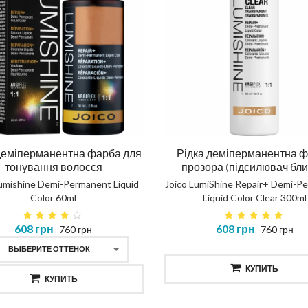
деміперманентна фарба для
Рідка деміперманентна 
тонування волосся
прозора (підсилювач бли
Lumishine Demi-Permanent Liquid
Joico LumiShine Repair+ Demi-P
Color 60ml
Liquid Color Clear 300ml
608 грн
608 грн
760 грн
760 грн
ВЫБЕРИТЕ ОТТЕНОК
КУПИТЬ
КУПИТЬ