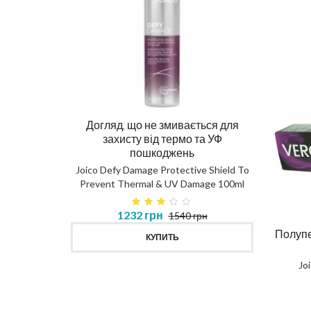
Догляд, що не змивається для
Ма
захисту від термо та УФ
пошкоджень
DIAG
Joico Defy Damage Protective Shield To
Prevent Thermal & UV Damage 100ml
в 450ml
1232 грн
1540 грн
MASK
Полупе
КУПИТЬ
Jo