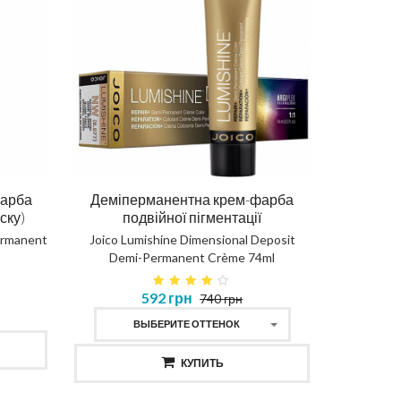
фарба
Деміперманентна крем-фарба
ску)
подвійної пігментації
ermanent
Joico Lumishine Dimensional Deposit
Demi-Permanent Crème 74ml
592 грн
740 грн
ВЫБЕРИТЕ ОТТЕНОК
КУПИТЬ