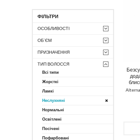
ФІЛЬТРИ
ОСОБЛИВОСТІ
ОБ`ЄМ
ПРИЗНАЧЕННЯ
ТИП ВОЛОССЯ
Безсу
Всі типи
дода
Жорсткі
блис
Alterna
Ламкі
Неслухняні
Нормальні
Освітлені
Посічені
Пофарбовані