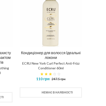
ахисту
Кондиціонер для волосся Ідеальні
рактом
локони
тів
ECRU New York Curl Perfect Anti-Frizz
othing
Conditioner 60ml
l
110 грн
247.5 грн
НЕМАЄ В НАЯВНОСТІ
ТІ