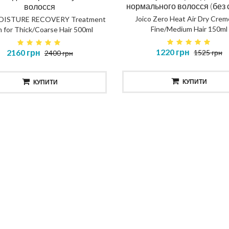
нормального волосся (без 
волосся
Joico Zero Heat Air Dry Crem
MOISTURE RECOVERY Treatment
Fine/Medium Hair 150ml
 for Thick/Coarse Hair 500ml
1220 грн
2160 грн
1525 грн
2400 грн
КУПИТИ
КУПИТИ
ска повне відновлення
Шампунь повне відновл