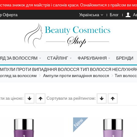
система знижок для майстрів і салонів краси. Ознайомитися з прайсом ви 
ір Оферта
Українська
Блог
A
ЯД ЗА ВОЛОССЯМ
СТАЙЛІНГ
ФАРБУВАННЯ
БРЕНДИ
МПУЛИ ПРОТИ ВИПАДІННЯ ВОЛОССЯ ТИП ВОЛОССЯ НЕСЛУХНЯ
огляд за волоссям
Ампули проти випадіння волосся
Тип волосс
ти за ціною:
Сортувати за рейтингом: