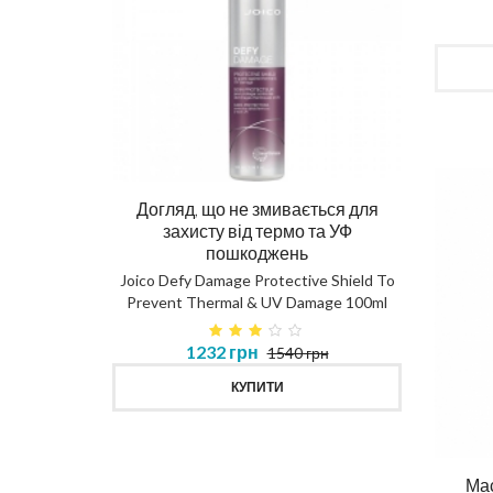
Догляд, що не змивається для
Ма
захисту від термо та УФ
пошкоджень
DIAG
Joico Defy Damage Protective Shield To
Prevent Thermal & UV Damage 100ml
в 450ml
1232 грн
1540 грн
MASK
КУПИТИ
Мас