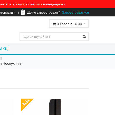
можете зв'язавшись з нашими менеджерами.
вторизація
Ще не зареєстровані?
Зареєструватися
0
Товарів -
0.00
АКЦІЇ
НІ
я Неслухняні