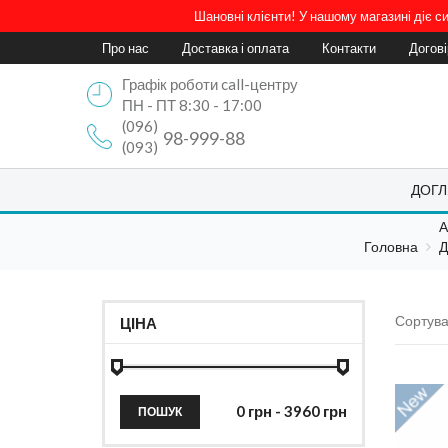
Шановні клієнти! У нашому магазині діє 
Про нас
Доставка і оплата
Контакти
Догов
Графік роботи call-центру
ПН - ПТ 8:30 - 17:00
(096)
98-999-88
(093)
ДОГЛ
А
Головна
Д
Сортува
ЦІНА
ПОШУК