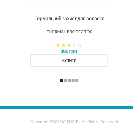
DIAG
влення
Термальний захист для волосся
K
THERMAL PROTECTOR
386 грн
КУПИТИ
Copyright 2021 BC SHOP | All Rights Reserved