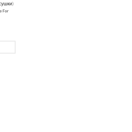
сушки)
e For
ення