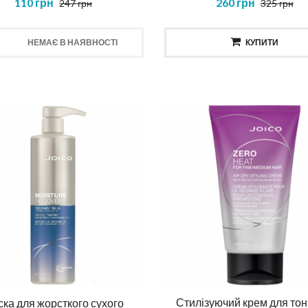
110 грн
260 грн
247 грн
325 грн
НЕМАЄ В НАЯВНОСТІ
КУПИТИ
ска повне відновлення
Шампунь для тіла та вол
NOSTIC TOTAL REPAIR MASK
HAIR AND BODY SHAMP
414 грн
520 грн
КУПИТИ
КУПИТИ
Стилізуючий крем для тон
ка для жорсткого сухого