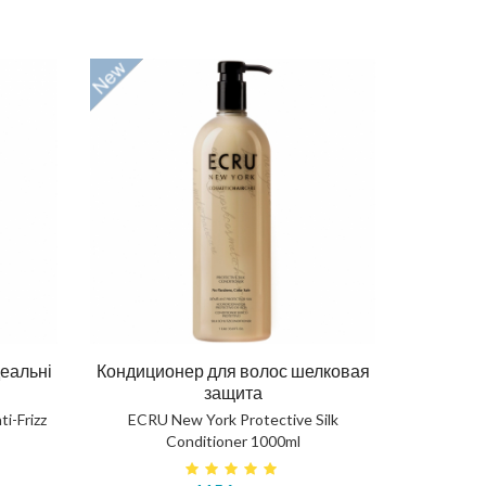
осся
Олія для бороди 30ml
OO
DRJACKSON ELIXIR 5.0 BEARD OIL
Відно
375 грн
деальні
Кондиционер для волос шелковая
OHA
защита
КУПИТЬ
i-Frizz
ECRU New York Protective Silk
Conditioner 1000ml