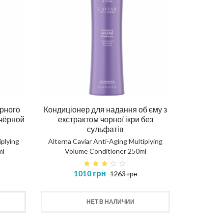
рного
Кондиціонер для надання об'єму з
 чёрной
екстрактом чорної ікри без
сульфатів
iplying
Alterna Caviar Anti-Aging Multiplying
ml
Volume Conditioner 250ml
1010 грн
1263 грн
НЕТ В НАЛИЧИИ