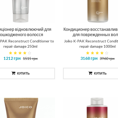
иціонер відновлюючий для
Кондиционер восстанавли
ошкодженого волосся
для поврежденных вол
-PAK Reconstruct Conditioner to
Joiko K-PAK Reconstruct Condit
repair damage 250ml
repair damage 1000ml
1212 грн
3168 грн
1515 грн
3960 грн
КУПИТЬ
КУПИТЬ