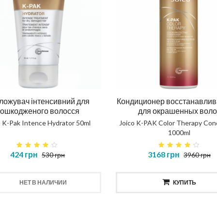
ложувач інтенсивний для
Кондиционер восстанавли
ошкодженого волосся
для окрашенных воло
o K-Pak Intence Hydrator 50ml
Joico K-PAK Color Therapy Cond
1000ml
424 грн
3168 грн
530 грн
3960 грн
НЕТ В НАЛИЧИИ
КУПИТЬ