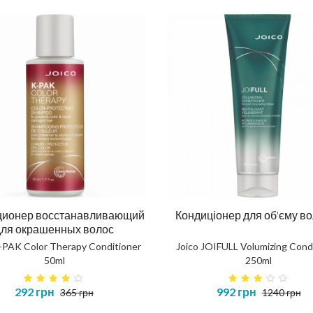
ционер восстанавливающий
Кондиціонер для об'єму в
для окрашенных волос
K-PAK Color Therapy Conditioner
Joico JOIFULL Volumizing Cond
50ml
250ml
292 грн
992 грн
365 грн
1240 грн