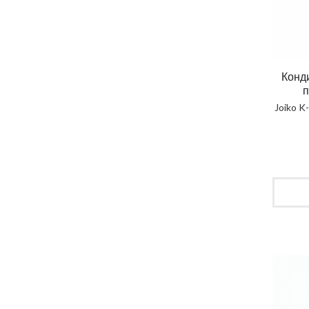
Конд
п
Joiko K