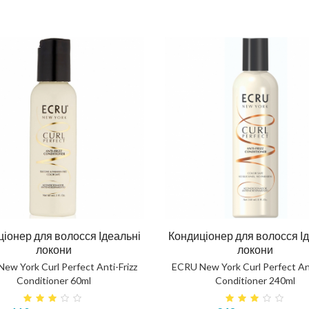
ска повне відновлення
Шампунь для тіла та вол
NOSTIC TOTAL REPAIR MASK
HAIR AND BODY SHAMP
414 грн
520 грн
іонер для волосся Ідеальні
Кондиціонер для волосся І
локони
локони
КУПИТЬ
КУПИТЬ
ew York Curl Perfect Anti-Frizz
ECRU New York Curl Perfect Ant
Conditioner 60ml
Conditioner 240ml