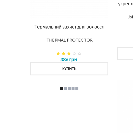
Ма
укреп
DIAG
Jo
влення
Термальний захист для волосся
K
THERMAL PROTECTOR
386 грн
КУПИТЬ