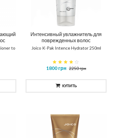
вающий
Интенсивный увлажнитель для
ос
поврежденных волос
ioner to
Joico K-Pak Intence Hydrator 250ml
1800 грн
2250 грн
КУПИТЬ