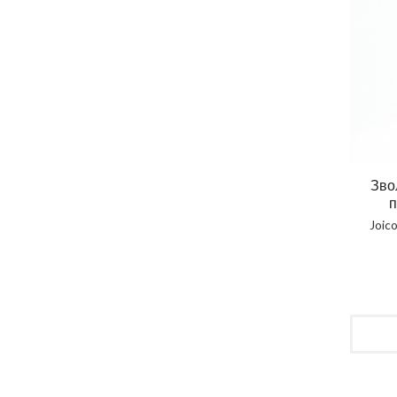
Зво
п
Joic