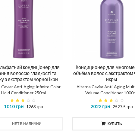
льфатний кондиціонер для
Кондиционер для многоме
ння волоссю гладкості та
объёма волос с экстрактом
ку з екстрактом чорної ікри
икры
 Caviar Anti-Aging Infinite Color
Alterna Caviar Anti-Aging Mult
Hold Conditioner 250ml
Volume Conditioner 1000
1010 грн
2022 грн
1263 грн
2527.5 грн
НЕТ В НАЛИЧИИ
КУПИТЬ