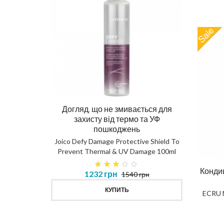
Догляд, що не змивається для
Ма
захисту від термо та УФ
пошкоджень
DIAG
Joico Defy Damage Protective Shield To
Prevent Thermal & UV Damage 100ml
в 450ml
Кондиц
1232 грн
1540 грн
MASK
КУПИТЬ
ECRU N