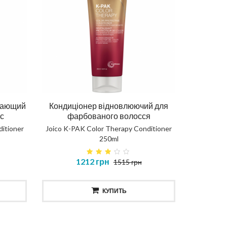
вающий
Кондиціонер відновлюючий для
с
фарбованого волосся
itioner
Joico K-PAK Color Therapy Conditioner
250ml
1212 грн
1515 грн
КУПИТЬ