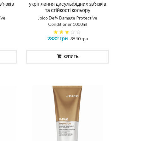
ення
'язків
укріплення дисульфідних зв'язків
та стійкості кольору
AIR
ive
Joico Defy Damage Protective
Conditioner 1000ml
Протеїнова вода для кучерів
Маск
2832 грн
3540 грн
CURLY WATER
КУПИТЬ
467 грн
КУПИТЬ