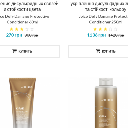
ска повне відновлення
Шампунь повне відновл
ления дисульфидных связей
укріплення дисульфідних зв
и стойкости цвета
та стійкості кольору
NOSTIC TOTAL REPAIR MASK
DIAGNOSTIC TOTAL REP
ico Defy Damage Protective
Joico Defy Damage Protect
SHAMPOO
Conditioner 60ml
Conditioner 250ml
414 грн
435 грн
270 грн
1136 грн
300 грн
1420 грн
КУПИТЬ
КУПИТЬ
КУПИТЬ
КУПИТЬ