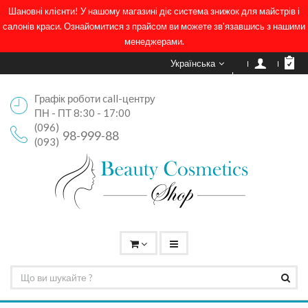
Шановні клієнти! У нашому магазині діє система знижок для майстрів і
салонів краси. Ознайомитися з прайсом ви можете зв'язавшись з нашими
менеджерами.
Українська
Графік роботи call-центру
ПН - ПТ 8:30 - 17:00
(096)
98-999-88
(093)