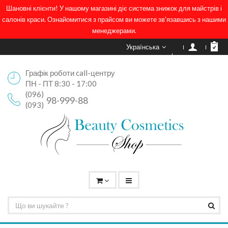
Шановні клієнти! У нашому магазині діє система знижок для майстрів і
салонів краси. Ознайомитися з прайсом ви можете зв'язавшись з нашими
менеджерами.
Українська
Графік роботи call-центру
ПН - ПТ 8:30 - 17:00
(096)
98-999-88
(093)