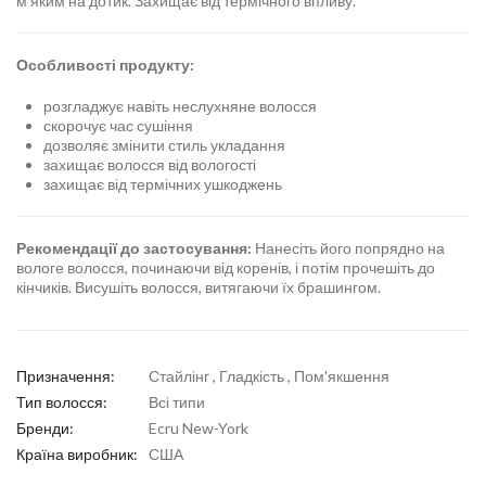
м'яким на дотик. Захищає від термічного впливу.
Особливості продукту:
розгладжує навіть неслухняне волосся
скорочує час сушіння
дозволяє змінити стиль укладання
захищає волосся від вологості
захищає від термічних ушкоджень
Рекомендації до застосування:
Нанесіть його попрядно на
вологе волосся, починаючи від коренів, і потім прочешіть до
кінчиків. Висушіть волосся, витягаючи їх брашингом.
Призначення:
Стайлінг , Гладкість , Пом'якшення
Тип волосся:
Всі типи
Бренди:
Ecru New-York
Країна виробник:
США