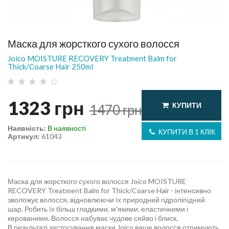
Маска для жорсткого сухого волосся
Joico MOISTURE RECOVERY Treatment Balm for
Thick/Coarse Hair 250ml
1323
грн
КУПИТИ
1470
грн
Наявність:
В наявності
КУПИТИ В 1 КЛІК
Артикул:
61043
Маска для жорсткого сухого волосся Joico MOISTURE
RECOVERY Treatment Balm for Thick/Coarse Hair - інтенсивно
зволожує волосся, відновлюючи їх природний гідроліпідний
шар. Робить їх більш гладкими, м'якими, еластичними і
керованими. Волосся набуває чудове сяйво і блиск.
В результаті застосування маски Joico ваше волосся отримують