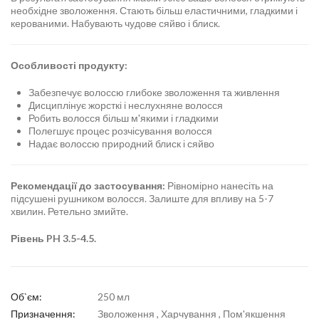
необхідне зволоження. Стають більш еластичними, гладкими і
керованими. Набувають чудове сяйво і блиск.
Особливості продукту:
Забезпечує волоссю глибоке зволоження та живлення
Дисциплінує жорсткі і неслухняне волосся
Робить волосся більш м'якими і гладкими
Полегшує процес розчісування волосся
Надає волоссю природний блиск і сяйво
Рекомендації до застосування:
Рівномірно нанесіть на
підсушені рушником волосся. Залиште для впливу на 5-7
хвилин. Ретельно змийте.
Рівень PH 3.5-4.5.
Об`єм:
250 мл
Призначення:
Зволоження , Харчування , Пом'якшення