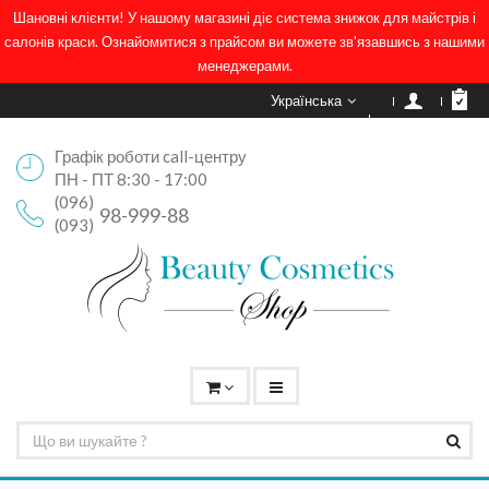
Шановні клієнти! У нашому магазині діє система знижок для майстрів і
салонів краси. Ознайомитися з прайсом ви можете зв'язавшись з нашими
менеджерами.
Українська
Графік роботи call-центру
ПН - ПТ 8:30 - 17:00
(096)
98-999-88
(093)