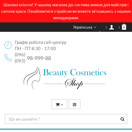
Шановні клієнти! У нашому магазині діє система знижок для майстрів і
салонів краси. Ознайомитися з прайсом ви можете зв'язавшись з нашими
менеджерами.
Українська
Графік роботи call-центру
ПН - ПТ 8:30 - 17:00
(096)
98-999-88
(093)