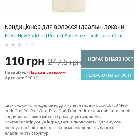
Кондиціонер для волосся Ідеальні локони
ECRU New York Curl Perfect Anti-Frizz Conditioner 60ml
110
грн
НЕМАЄ В НАЯВНОСТІ
247.5
грн
Наявність:
Немає в наявності
НЕМАЄ В НАЯВНОСТІ
Артикул:
59834
Зволожуючий кондиціонер для кучерявих волосся ECRU New
York Curl Perfect Anti-Frizz Conditioner- інтенсивний щоденний
кондиціонер, який миттєво розплутує і зволожує.
Ультрагідратірующіе інгредієнти відновлюють і утримують
вологу, в той час як дорогоцінні масла додають блиск і
еластичність структурі.