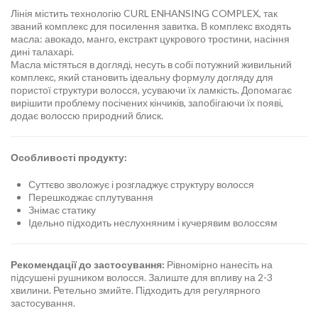
Лінія містить технологію CURL ENHANSING COMPLEX, так
званий комплекс для посилення завитка. В комплекс входять
масла: авокадо, манго, екстракт цукрового тростини, насіння
дині талахарі.
Масла містяться в догляді, несуть в собі потужний живильний
комплекс, який становить ідеальну формулу догляду для
пористої структури волосся, усуваючи їх ламкість. Допомагає
вирішити проблему посічених кінчиків, запобігаючи їх появі,
додає волоссю природний блиск.
Особливості продукту:
Суттєво зволожує і розгладжує структуру волосся
Перешкоджає сплутування
Знімає статику
Ідельно підходить неслухняним і кучерявим волоссям
Рекомендації до застосування:
Рівномірно нанесіть на
підсушені рушником волосся. Залиште для впливу на 2-3
хвилини. Ретельно змийте. Підходить для регулярного
застосування.