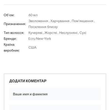
Об`єм:
60 мл
Зволоження , Харчування , Пом'якшення ,
Призначення:
Посилення блиску
Тип волосся:
Кучеряві , Жорсткі , Неслухняні , Сухі
Бренди:
Ecru New-York
Країна
США
виробник:
ДОДАТИ КОМЕНТАР