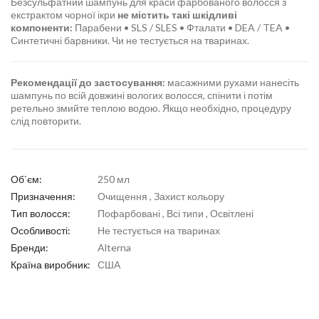
Безсульфатний шампунь для краси фарбованого волосся з
екстрактом чорної ікри
не містить такі шкідливі
компоненти:
Парабени • SLS / SLES • Фталати • DEA / TEA •
Синтетичні барвники. Чи не тестується на тваринах.
Рекомендації до застосування:
масажними рухами нанесіть
шампунь по всій довжині вологих волосся, спінити і потім
ретельно змийте теплою водою. Якщо необхідно, процедуру
слід повторити.
Об`єм:
250 мл
Призначення:
Очищення , Захист кольору
Тип волосся:
Пофарбовані , Всі типи , Освітлені
Особливості:
Не тестується на тваринах
Бренди:
Alterna
Країна виробник:
США