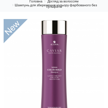
Головна
Догляд за волоссям
Шампунь для збереження кольору фарбованого без
сульфатів