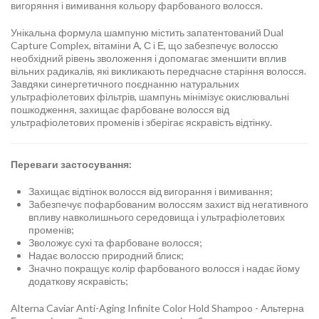
вигоряння і вимивання кольору фарбованого волосся.
Унікальна формула шампуню містить запатентований Dual
Capture Complex, вітаміни А, С і Е, що забезпечує волоссю
необхідний рівень зволоження і допомагає зменшити вплив
вільних радикалів, які викликають передчасне старіння волосся.
Завдяки синергетичного поєднанню натуральних
ультрафіолетових фільтрів, шампунь мінімізує окислювальні
пошкодження, захищає фарбоване волосся від
ультрафіолетових променів і зберігає яскравість відтінку.
Переваги застосування:
Захищає відтінок волосся від вигорання і вимивання;
Забезпечує пофарбованим волоссям захист від негативного
впливу навколишнього середовища і ультрафіолетових
променів;
Зволожує сухі та фарбоване волосся;
Надає волоссю природний блиск;
Значно покращує колір фарбованого волосся і надає йому
додаткову яскравість;
Alterna Caviar Anti-Aging Infinite Color Hold Shampoo - Альтерна