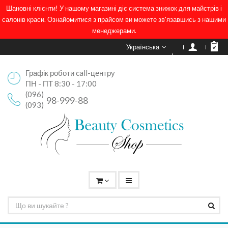
Шановні клієнти! У нашому магазині діє система знижок для майстрів і
салонів краси. Ознайомитися з прайсом ви можете зв'язавшись з нашими
менеджерами.
Українська
Графік роботи call-центру
ПН - ПТ 8:30 - 17:00
(096)
98-999-88
(093)