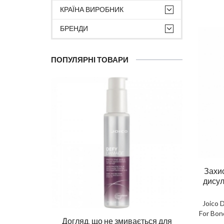
КРАЇНА ВИРОБНИК
БРЕНДИ
ПОПУЛЯРНІ ТОВАРИ
Захи
дисул
Joico 
For Bon
Догляд, що не змивається для
Ма