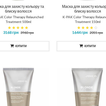
ка для захисту кольору та
Маска для захисту кольор
блиску волосся
блиску волосся
K Color Therapy Relaunched
K-PAK Color Therapy Relau
Treatment 500ml
Treatment 150ml
3168 грн
1644 грн
3960 грн
2055 грн
КУПИТИ
КУПИТИ
ска повне відновлення
Шампунь повне відновл
NOSTIC TOTAL REPAIR MASK
DIAGNOSTIC TOTAL REP
SHAMPOO
414 грн
435 грн
КУПИТИ
КУПИТИ