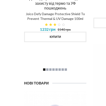
захисту від термо та УФ
пошкоджень
DIAG
Joico Defy Damage Protective Shield To
Prevent Thermal & UV Damage 100ml
в 450ml
1232 грн
1540 грн
MASK
КУПИТИ
НОВІ ТОВАРИ