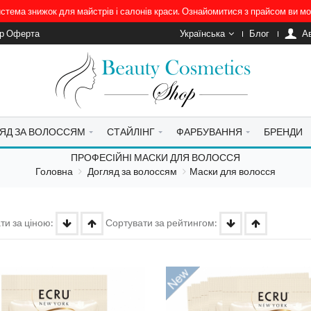
система знижок для майстрів і салонів краси. Ознайомитися з прайсом ви 
ір Оферта
Українська
Блог
A
ЯД ЗА ВОЛОССЯМ
СТАЙЛІНГ
ФАРБУВАННЯ
БРЕНДИ
ПРОФЕСІЙНІ МАСКИ ДЛЯ ВОЛОССЯ
Головна
Догляд за волоссям
Маски для волосся
ти за ціною:
Сортувати за рейтингом: