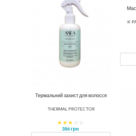
Мас
K-PA
Ма
DIAG
влення
Термальний захист для волосся
K
THERMAL PROTECTOR
386 грн