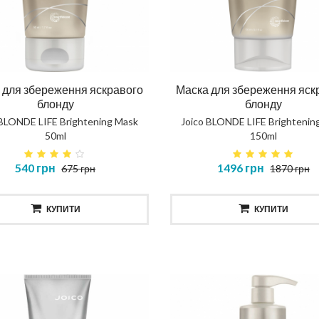
 для збереження яскравого
Маска для збереження яск
блонду
блонду
 BLONDE LIFE Brightening Mask
Joico BLONDE LIFE Brightenin
50ml
150ml
540 грн
1496 грн
675 грн
1870 грн
КУПИТИ
КУПИТИ