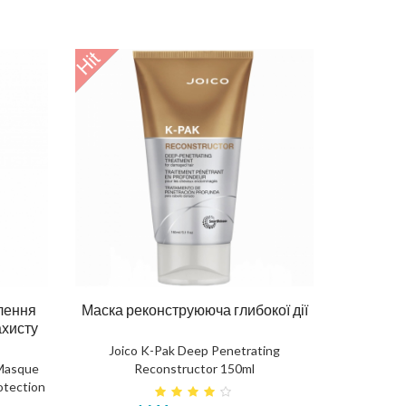
лення
Маска реконструююча глибокої дії
ахисту
Joico K-Pak Deep Penetrating
 Masque
Reconstructor 150ml
otection
осся
Олія для бороди 30ml