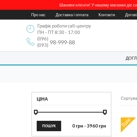
Шановні клієнти! У нашому магазині діє 
Про нас
Доставка і оплата
Контакти
Догов
Графік роботи call-центру
ПН - ПТ 8:30 - 17:00
(096)
98-999-88
(093)
ДОГЛ
Сортува
ЦІНА
ПОШУК