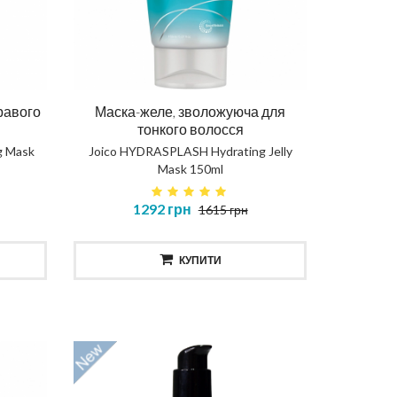
КУПИТИ
равого
Маска-желе, зволожуюча для
тонкого волосся
g Mask
Joico HYDRASPLASH Hydrating Jelly
Mask 150ml
1292 грн
1615 грн
КУПИТИ