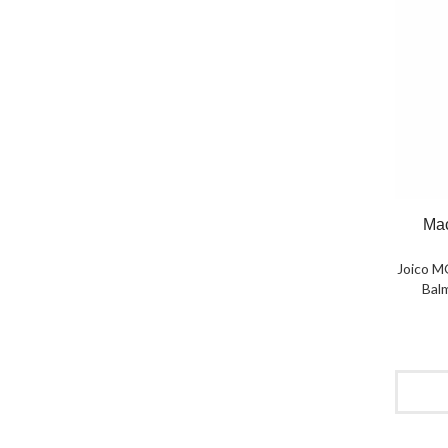
Мас
Joico 
Balm