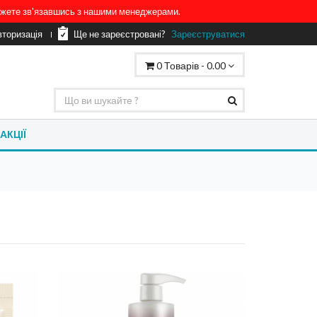
можете зв'язавшись з нашими менеджерами.
вторизація
Ще не зареєстровані?
Зареєструватися
0
Товарів -
0.00
АКЦІЇ