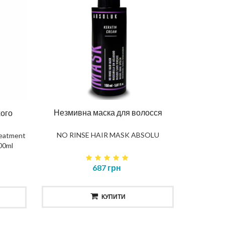
Незмивна маска для волосся
хого
NO RINSE HAIR MASK ABSOLU
eatment
500ml
687 грн
КУПИТИ