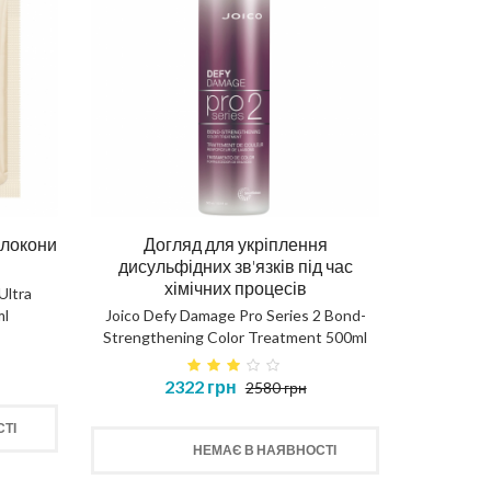
 локони
Догляд для укріплення
дисульфідних зв'язків під час
хімічних процесів
Ultra
ml
Joico Defy Damage Pro Series 2 Bond-
Strengthening Color Treatment 500ml
2322 грн
2580 грн
ТІ
НЕМАЄ В НАЯВНОСТІ