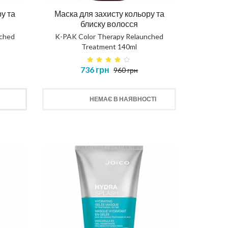
у та
Маска для захисту кольору та
блиску волосся
nched
K-PAK Color Therapy Relaunched
Treatment 140ml
736 грн
960 грн
НЕМАЄ В НАЯВНОСТІ
ення
AIR
Протеїнова вода для кучерів
Маск
CURLY WATER
467 грн