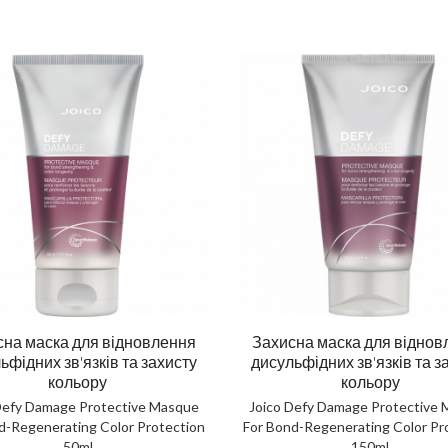
сна маска для відновлення
Захисна маска для віднов
ьфідних зв'язків та захисту
дисульфідних зв'язків та з
кольору
кольору
Defy Damage Protective Masque
Joico Defy Damage Protective
d-Regenerating Color Protection
For Bond-Regenerating Color Pr
ска повне відновлення
Шампунь для тіла та вол
50ml
150ml