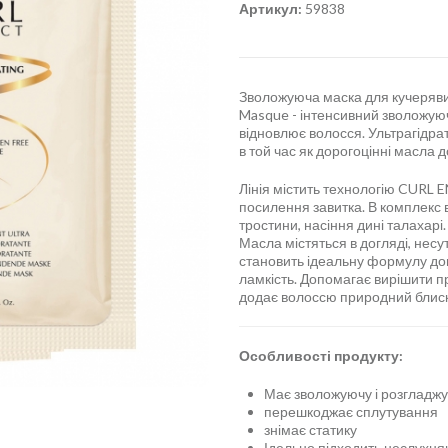
Артикул:
59838
Зволожуюча маска для кучерявих
Masque - інтенсивний зволожуюч
відновлює волосся. Ультрагідра
в той час як дорогоцінні масла д
Лінія містить технологію CURL
посилення завитка. В комплекс 
тростини, насіння дині талахарі.
Масла містяться в догляді, несу
становить ідеальну формулу дог
ламкість. Допомагає вирішити пр
додає волоссю природний блиск
Особливості продукту:
Має зволожуючу і розгладжує
перешкоджає сплутування
знімає статику
Ідельно підходить неслухня