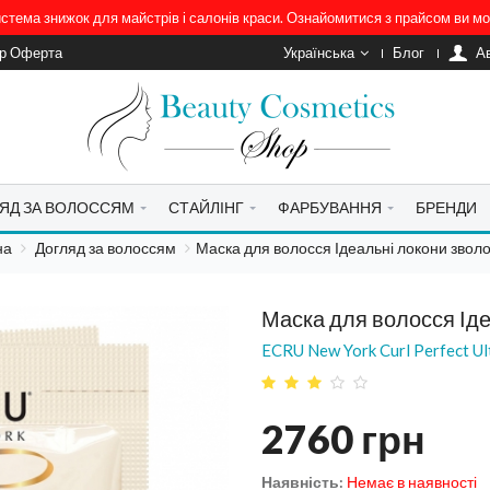
система знижок для майстрів і салонів краси. Ознайомитися з прайсом ви 
ір Оферта
Українська
Блог
A
ЯД ЗА ВОЛОССЯМ
СТАЙЛІНГ
ФАРБУВАННЯ
БРЕНДИ
на
Догляд за волоссям
Маска для волосся Ідеальні локони зво
Маска для волосся Ід
ECRU New York Curl Perfect U
2760
грн
Наявність:
Немає в наявності