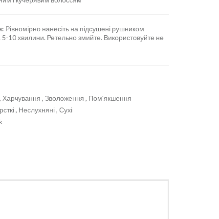
я:
Рівномірно нанесіть на підсушені рушником
 5-10 хвилини. Ретельно змийте. Використовуйте не
, Харчування , Зволоження , Пом'якшення
сткі , Неслухняні , Сухі
k