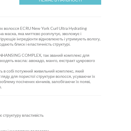
 волосся ECRU New York Curl Ultra Hydrating
а маска, яка миттєво розплутує, зволожує і
тірующіе інгредієнти відновлюють і утримують вологу,
одають блиск і еластичність структурі.
 ENHANSING COMPLEX, так званий комплекс для
входять масла: авокадо, манго, екстракт цукрового
ть в собі потужний живильний комплекс, який
ляду для пористої структури волосся, усуваючи їх
облему посічених кінчиків, запобігаючи їх появі,
.
 структуру властивість
ним і кучерявим волоссям