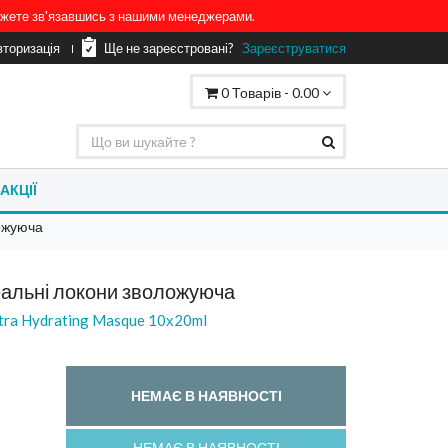
можете зв'язавшись з нашими менеджерами.
вторизація
Ще не зареєстровані?
Зареєструватися
0
Товарів -
0.00
АКЦІЇ
ложуюча
еальні локони зволожуюча
ltra Hydrating Masque 10х20ml
НЕМАЄ В НАЯВНОСТІ
НЕМАЄ В НАЯВНОСТІ