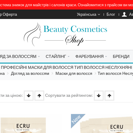
система знижок для майстрів і салонів краси. Ознайомитися з прайсом ви 
ір Оферта
Українська
Блог
A
ЯД ЗА ВОЛОССЯМ
СТАЙЛІНГ
ФАРБУВАННЯ
БРЕНДИ
ПРОФЕСІЙНІ МАСКИ ДЛЯ ВОЛОССЯ ТИП ВОЛОССЯ НЕСЛУХНЯНІ
вна
Догляд за волоссям
Маски для волосся
Тип волосся Несл
ти за ціною:
Сортувати за рейтингом: