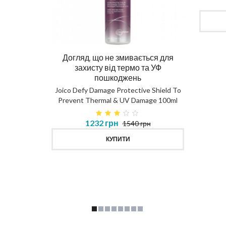
Догляд, що не змивається для
Ма
захисту від термо та УФ
пошкоджень
DIAG
Joico Defy Damage Protective Shield To
Prevent Thermal & UV Damage 100ml
в 450ml
1232 грн
1540 грн
MASK
КУПИТИ