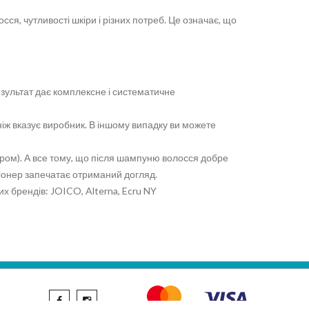
сся, чутливості шкіри і різних потреб. Це означає, що
езультат дає комплексне і систематичне
 ніж вказує виробник. В іншому випадку ви можете
ром). А все тому, що після шампуню волосся добре
иціонер запечатає отриманий догляд.
х брендів: JOICO, Alterna, Ecru NY