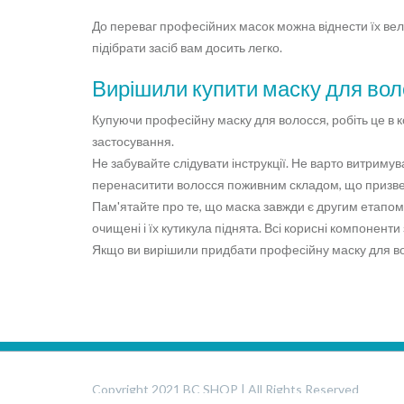
До переваг професійних масок можна віднести їх велику
підібрати засіб вам досить легко.
Вирішили купити маску для вол
Купуючи професійну маску для волосся, робіть це в к
застосування.
Не забувайте слідувати інструкції. Не варто витримув
перенаситити волосся поживним складом, що призве
Пам'ятайте про те, що маска завжди є другим етапом
очищені і їх кутикула піднята. Всі корисні компонент
Якщо ви вирішили придбати професійну маску для вол
Copyright 2021 BC SHOP | All Rights Reserved