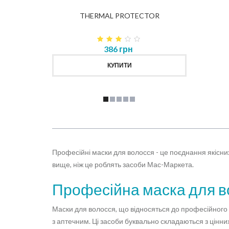
K
THERMAL PROTECTOR
386 грн
КУПИТИ
Професійні маски для волосся - це поєднання якісни
вище, ніж це роблять засоби Мас-Маркета.
Професійна маска для во
Маски для волосся, що відносяться до професійного 
з аптечним. Ці засоби буквально складаються з цінних 