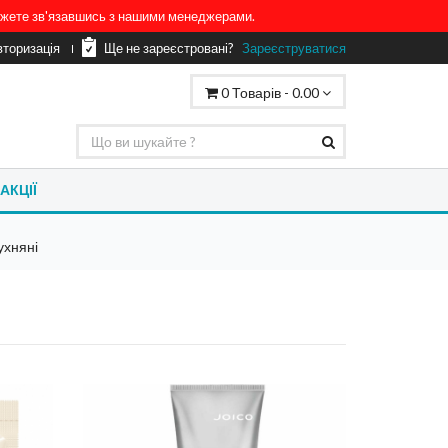
можете зв'язавшись з нашими менеджерами.
вторизація
Ще не зареєстровані?
Зареєструватися
0
Товарів -
0.00
АКЦІЇ
ухняні