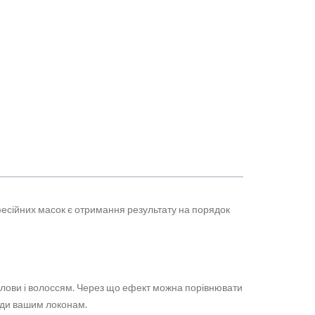
CURLY WATER
467 грн
КУПИТИ
фесійних масок є отримання результату на порядок
олови і волоссям. Через що ефект можна порівнювати
шкоди вашим локонам.