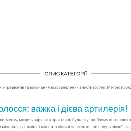
414 грн
435 грн
КУПИТИ
КУПИТИ
ОПИС КАТЕГОРІЇ
х інгредієнтів та виконання всіх заявлених властивостей. Метою про
лосся: важка і дієва артилерія!
сегменту, можуть вирішити практично будь-яку проблему зі шкірою г
мінералів, вітамінів і масел, а хімічні елементи - не несуть ніякої 