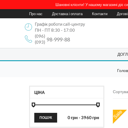
Шановні клієнти! У нашому магазині діє 
Про нас
Доставка і оплата
Контакти
Догов
Графік роботи call-центру
ПН - ПТ 8:30 - 17:00
(096)
98-999-88
(093)
ДОГЛ
Голо
Сортува
ЦІНА
ПОШУК