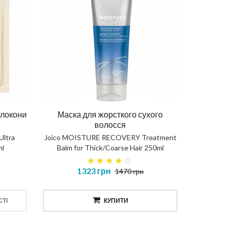
 локони
Маска для жорсткого сухого
волосся
Ultra
Joico MOISTURE RECOVERY Treatment
ml
Balm for Thick/Coarse Hair 250ml
1323 грн
1470 грн
ТІ
КУПИТИ