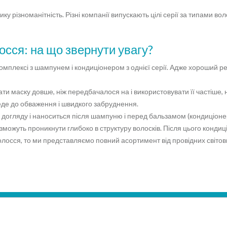
 різноманітність. Різні компанії випускають цілі серії за типами воло
осся: на що звернути увагу?
омплексі з шампунем і кондиціонером з однієї серії. Адже хороший р
ати маску довше, ніж передбачалося на і використовувати її частіше,
де до обваження і швидкого забруднення.
 догляду і наноситься після шампуню і перед бальзамом (кондиціоне
и зможуть проникнути глибоко в структуру волосків. Після цього конд
осся, то ми представляємо повний асортимент від провідних світови