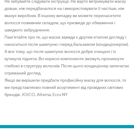
Не забувайте слідувати інструкції. Не варто витримувати маску
довше, ніж передбачалося на і використовувати її частіше, ніж
вказує виробник. В іншому випадку ви можете перенаситити
волосся поживним складом, що призведе до обваження і
швидкого забруднення.
Пам'ятайте про те, що маска завжди є другим етапом догляду і
наноситься після шампуню і перед бальзамом (кондиціонером).
А все тому, що після шампуню волосся добре очищені і їх
кутикула піднята. Всі корисні компоненти зможуть проникнути
глибоко в структуру волосків. Після цього кондиціонер запечатає
отриманий догляд.
Якщо ви вирішили придбати професійну маску для волосся, то
ми представляємо повний асортимент від провідних світових
брендів: JOICO, Alterna, Ecru NY