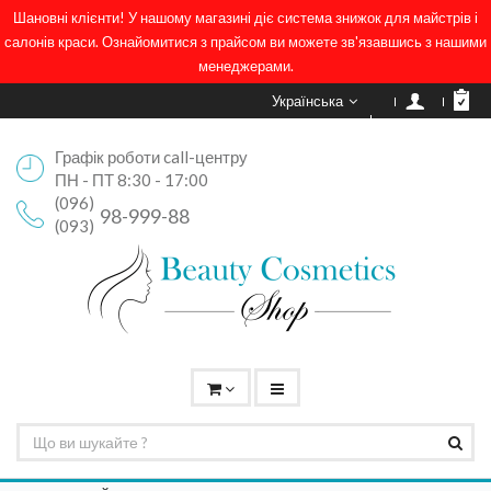
Шановні клієнти! У нашому магазині діє система знижок для майстрів і
салонів краси. Ознайомитися з прайсом ви можете зв'язавшись з нашими
менеджерами.
Українська
Графік роботи call-центру
ПН - ПТ 8:30 - 17:00
(096)
98-999-88
(093)