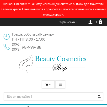
Шановні клієнти! У нашому магазині діє система знижок для майстрів і
салонів краси. Ознайомитися з прайсом ви можете зв'язавшись з нашими
менеджерами.
Українська
Графік роботи call-центру
ПН - ПТ 8:30 - 17:00
(096)
98-999-88
(093)