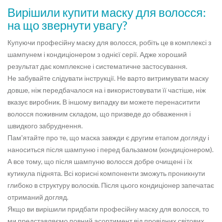
Вирішили купити маску для волосся:
на що звернути увагу?
Купуючи професійну маску для волосся, робіть це в комплексі з
шампунем і кондиціонером з однієї серії. Адже хороший
результат дає комплексне і систематичне застосування.
Не забувайте слідувати інструкції. Не варто витримувати маску
довше, ніж передбачалося на і використовувати її частіше, ніж
вказує виробник. В іншому випадку ви можете перенаситити
волосся поживним складом, що призведе до обваження і
швидкого забруднення.
Пам'ятайте про те, що маска завжди є другим етапом догляду і
наноситься після шампуню і перед бальзамом (кондиціонером).
А все тому, що після шампуню волосся добре очищені і їх
кутикула піднята. Всі корисні компоненти зможуть проникнути
глибоко в структуру волосків. Після цього кондиціонер запечатає
отриманий догляд.
Якщо ви вирішили придбати професійну маску для волосся, то
ми представляємо повний асортимент від провідних світових