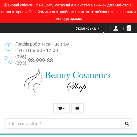
Шановні клієнти! У нашому магазині діє система знижок для майстрів і
салонів краси. Ознайомитися з прайсом ви можете зв'язавшись з нашими
менеджерами.
Українська
Графік роботи call-центру
ПН - ПТ 8:30 - 17:00
(096)
98-999-88
(093)