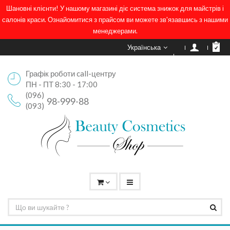
Шановні клієнти! У нашому магазині діє система знижок для майстрів і
салонів краси. Ознайомитися з прайсом ви можете зв'язавшись з нашими
менеджерами.
Українська
Графік роботи call-центру
ПН - ПТ 8:30 - 17:00
(096)
98-999-88
(093)