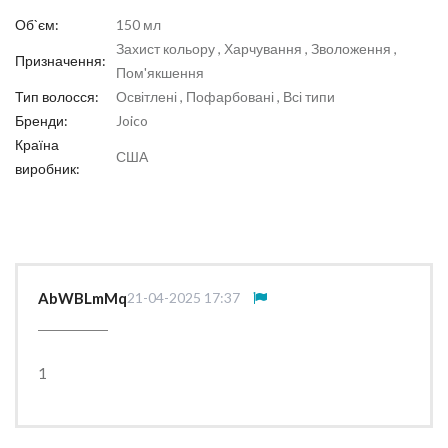
Об`єм:
150 мл
Захист кольору , Харчування , Зволоження ,
Призначення:
Пом'якшення
Тип волосся:
Освітлені , Пофарбовані , Всі типи
Бренди:
Joico
Країна
США
виробник:
AbWBLmMq
21-04-2025 17:37
1