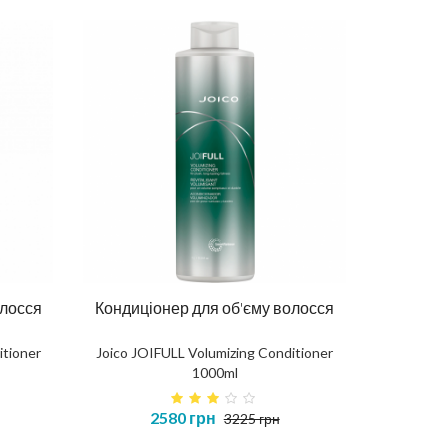
олосся
Кондиціонер для об'єму волосся
itioner
Joico JOIFULL Volumizing Conditioner
1000ml
2580 грн
3225 грн