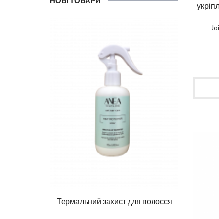
НОВІ ТОВАРИ
укріп
Jo
Ма
DIAG
влення
Термальний захист для волосся