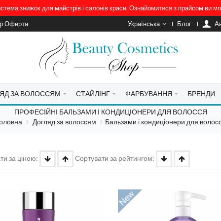
система знижок для майстрів і салонів краси. Ознайомитися з прайсом ви 
ір Оферта
Українська
Блог
A
ЯД ЗА ВОЛОССЯМ
СТАЙЛІНГ
ФАРБУВАННЯ
БРЕНДИ
ПРОФЕСІЙНІ БАЛЬЗАМИ І КОНДИЦІОНЕРИ ДЛЯ ВОЛОССЯ
оловна
Догляд за волоссям
Бальзами і кондиціонери для волос
ти за ціною:
Сортувати за рейтингом: