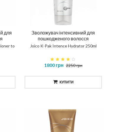
CURLY WATER
467 грн
КУПИТИ
й для
Зволожувач інтенсивний для
ся
пошкодженого волосся
ioner to
Joico K-Pak Intence Hydrator 250ml
1800 грн
2250 грн
КУПИТИ