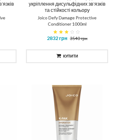
'язків
укріплення дисульфідних зв'язків
та стійкості кольору
ive
Joico Defy Damage Protective
Conditioner 1000ml
2832 грн
3540 грн
КУПИТИ
ення
AIR
Протеїнова вода для кучерів
Маск