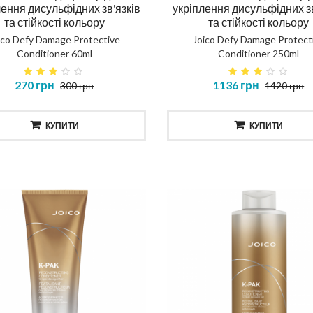
лення дисульфідних зв'язків
укріплення дисульфідних зв
та стійкості кольору
та стійкості кольору
ico Defy Damage Protective
Joico Defy Damage Protect
Conditioner 60ml
Conditioner 250ml
270 грн
1136 грн
300 грн
1420 грн
КУПИТИ
КУПИТИ
ска повне відновлення
Шампунь повне відновл
NOSTIC TOTAL REPAIR MASK
DIAGNOSTIC TOTAL REP
SHAMPOO
414 грн
435 грн