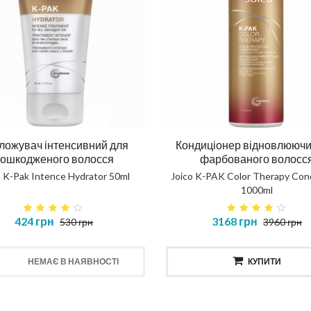
ложувач інтенсивний для
Кондиціонер відновлюючи
ошкодженого волосся
фарбованого волосс
o K-Pak Intence Hydrator 50ml
Joico K-PAK Color Therapy Cond
1000ml
424 грн
3168 грн
530 грн
3960 грн
НЕМАЄ В НАЯВНОСТІ
КУПИТИ