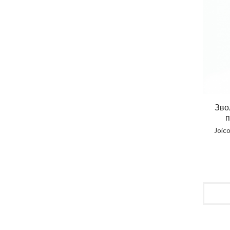
Зво
п
Joic