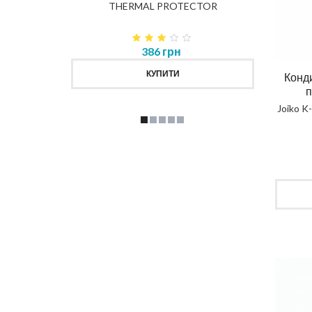
K
THERMAL PROTECTOR
386 грн
КУПИТИ
Конд
п
Joiko K