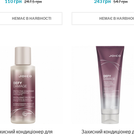
110 грн
243 грн
247.5 грн
547 грн
НЕМАЄ В НАЯВНОСТІ
НЕМАЄ В НАЯВНОС
ска повне відновлення
Шампунь для тіла та вол
NOSTIC TOTAL REPAIR MASK
HAIR AND BODY SHAMP
414 грн
520 грн
КУПИТИ
КУПИТИ
хисний кондиціонер для
Захисний кондиціонер 