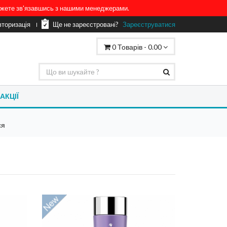
можете зв'язавшись з нашими менеджерами.
вторизація
Ще не зареєстровані?
Зареєструватися
0
Товарів -
0.00
АКЦІЇ
ся