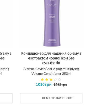
б'єму з
Кондиціонер для надання об'єму з
без
екстрактом чорної ікри без
сульфатів
iplying
Alterna Caviar Anti-Aging Multiplying
ml
Volume Conditioner 250ml
1010 грн
1263 грн
НЕМАЄ В НАЯВНОСТІ