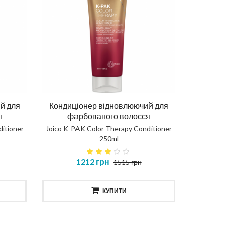
й для
Кондиціонер відновлюючий для
я
фарбованого волосся
itioner
Joico K-PAK Color Therapy Conditioner
250ml
1212 грн
1515 грн
КУПИТИ