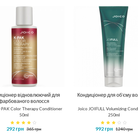
иціонер відновлюючий для
Кондиціонер для об'єму в
фарбованого волосся
K-PAK Color Therapy Conditioner
Joico JOIFULL Volumizing Cond
50ml
250ml
292 грн
992 грн
365 грн
1240 грн