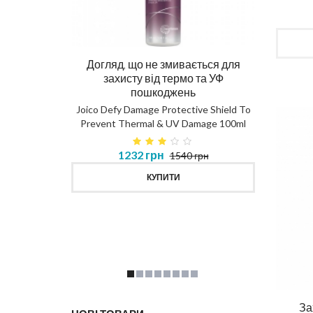
Догляд, що не змивається для
Ма
захисту від термо та УФ
пошкоджень
DIAG
Joico Defy Damage Protective Shield To
Prevent Thermal & UV Damage 100ml
в 450ml
1232 грн
1540 грн
MASK
КУПИТИ
За