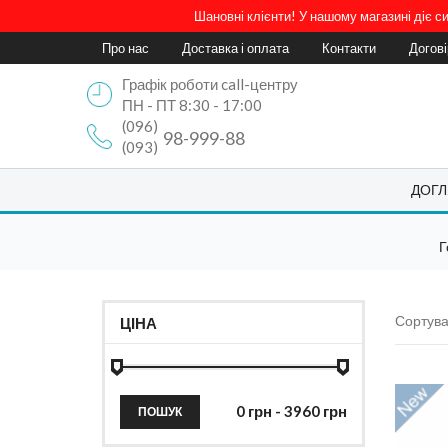
Шановні клієнти! У нашому магазині діє 
Про нас
Доставка і оплата
Контакти
Догов
Графік роботи call-центру
ПН - ПТ 8:30 - 17:00
(096)
98-999-88
(093)
ДОГЛ
Г
Сортува
ЦІНА
ПОШУК