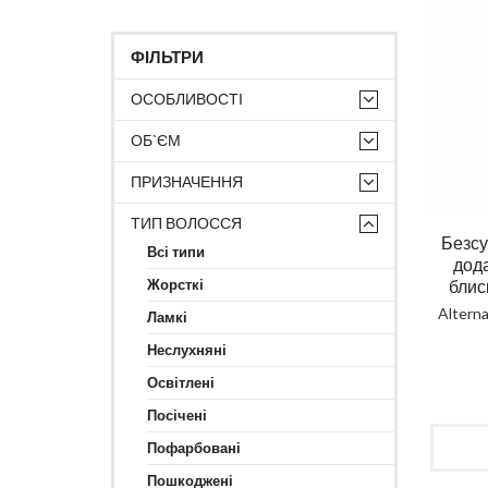
ФІЛЬТРИ
ОСОБЛИВОСТІ
ОБ`ЄМ
ПРИЗНАЧЕННЯ
ТИП ВОЛОССЯ
Безсу
Всі типи
дода
Жорсткі
блис
Alterna
Ламкі
Неслухняні
Освітлені
Посічені
Пофарбовані
Пошкоджені