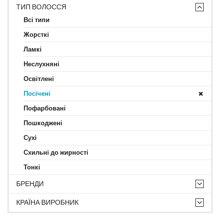
ТИП ВОЛОССЯ
Всі типи
Жорсткі
Ламкі
Неслухняні
Освітлені
Посічені
Пофарбовані
Пошкоджені
Сухі
Схильні до жирності
Тонкі
БРЕНДИ
КРАЇНА ВИРОБНИК