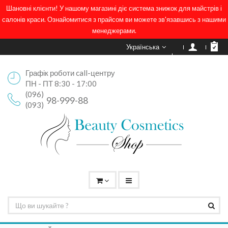
Шановні клієнти! У нашому магазині діє система знижок для майстрів і
салонів краси. Ознайомитися з прайсом ви можете зв'язавшись з нашими
менеджерами.
Українська
Графік роботи call-центру
ПН - ПТ 8:30 - 17:00
(096)
98-999-88
(093)