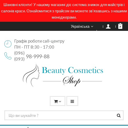
Шановні клієнти! У нашому магазині діє система знижок для майстрів і
салонів краси. Ознайомитися з прайсом ви можете зв'язавшись з нашими
менеджерами.
Українська
Графік роботи call-центру
ПН - ПТ 8:30 - 17:00
(096)
98-999-88
(093)