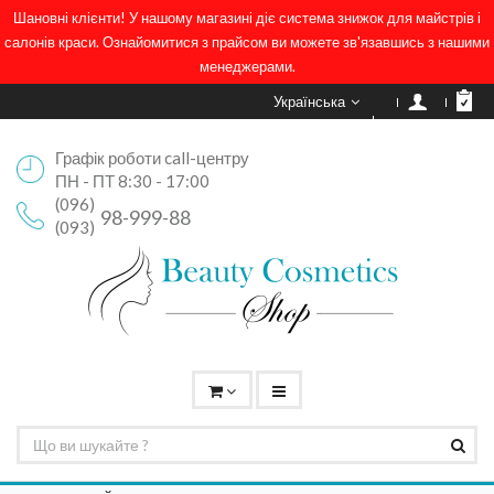
Шановні клієнти! У нашому магазині діє система знижок для майстрів і
салонів краси. Ознайомитися з прайсом ви можете зв'язавшись з нашими
менеджерами.
Українська
Графік роботи call-центру
ПН - ПТ 8:30 - 17:00
(096)
98-999-88
(093)