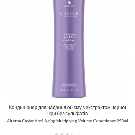
Кондиціонер для надання об'єму з екстрактом чорної
ікри без сульфатів
Alterna Caviar Anti-Aging Multiplying Volume Conditioner 250ml