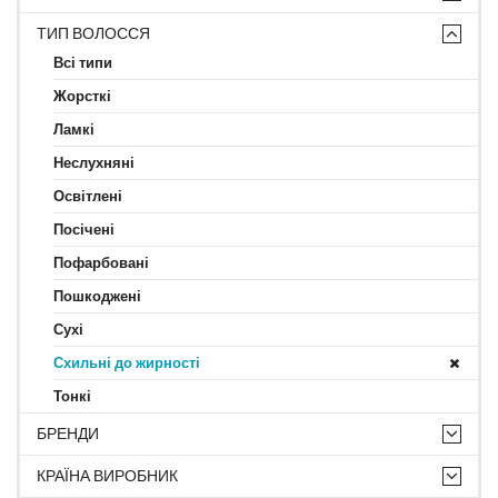
ТИП ВОЛОССЯ
Всі типи
Жорсткі
Ламкі
Неслухняні
Освітлені
Посічені
Пофарбовані
Пошкоджені
Сухі
Схильні до жирності
Тонкі
БРЕНДИ
КРАЇНА ВИРОБНИК