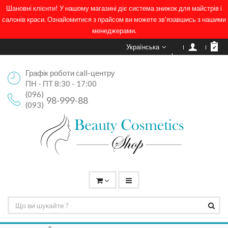
Шановні клієнти! У нашому магазині діє система знижок для майстрів і
салонів краси. Ознайомитися з прайсом ви можете зв'язавшись з нашими
менеджерами.
Українська
Графік роботи call-центру
ПН - ПТ 8:30 - 17:00
(096)
98-999-88
(093)