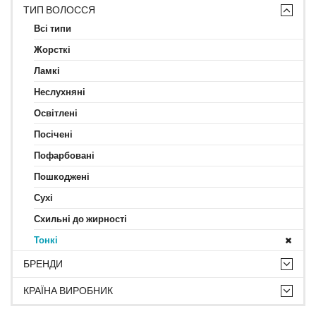
ТИП ВОЛОССЯ
Всі типи
Жорсткі
Ламкі
Неслухняні
Освітлені
Посічені
Пофарбовані
Пошкоджені
Сухі
Схильні до жирності
Тонкі
БРЕНДИ
КРАЇНА ВИРОБНИК