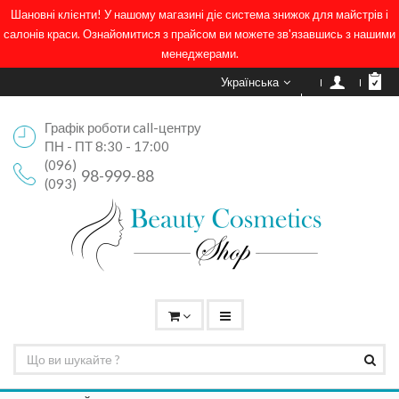
Шановні клієнти! У нашому магазині діє система знижок для майстрів і
салонів краси. Ознайомитися з прайсом ви можете зв'язавшись з нашими
менеджерами.
Українська
Графік роботи call-центру
ПН - ПТ 8:30 - 17:00
(096)
98-999-88
(093)