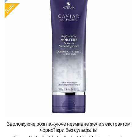
Зволожуюче розглажуюче незмивне желе з екстрактом
чорної ікри без сульфатів