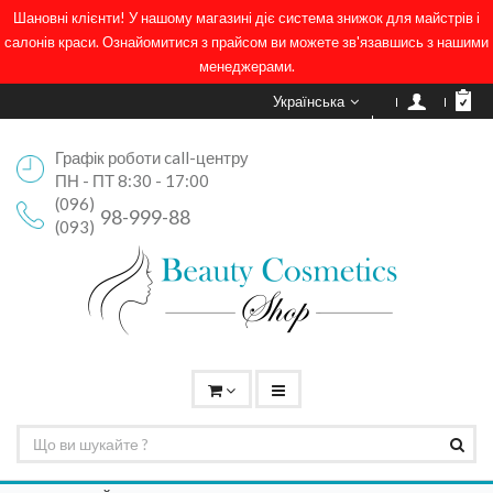
Шановні клієнти! У нашому магазині діє система знижок для майстрів і
салонів краси. Ознайомитися з прайсом ви можете зв'язавшись з нашими
менеджерами.
Українська
Графік роботи call-центру
ПН - ПТ 8:30 - 17:00
(096)
98-999-88
(093)