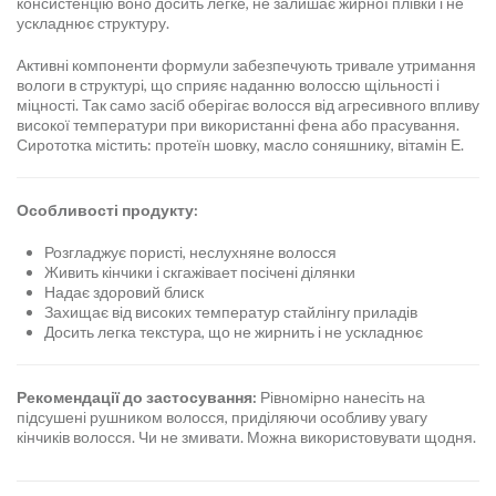
консистенцію воно досить легке, не залишає жирної плівки і не
ускладнює структуру.
Активні компоненти формули забезпечують тривале утримання
вологи в структурі, що сприяє наданню волоссю щільності і
міцності. Так само засіб оберігає волосся від агресивного впливу
високої температури при використанні фена або прасування.
Сирототка містить: протеїн шовку, масло соняшнику, вітамін Е.
Особливості продукту:
Розгладжує пористі, неслухняне волосся
Живить кінчики і скгажівает посічені ділянки
Надає здоровий блиск
Захищає від високих температур стайлінгу приладів
Досить легка текстура, що не жирнить і не ускладнює
Рекомендації до застосування:
Рівномірно нанесіть на
підсушені рушником волосся, приділяючи особливу увагу
кінчиків волосся. Чи не змивати. Можна використовувати щодня.