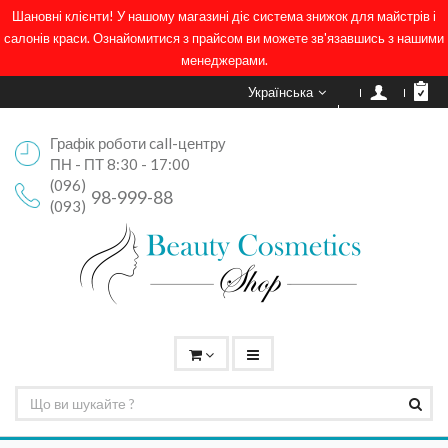
Шановні клієнти! У нашому магазині діє система знижок для майстрів і
салонів краси. Ознайомитися з прайсом ви можете зв'язавшись з нашими
менеджерами.
Українська
Графік роботи call-центру
ПН - ПТ 8:30 - 17:00
(096)
98-999-88
(093)