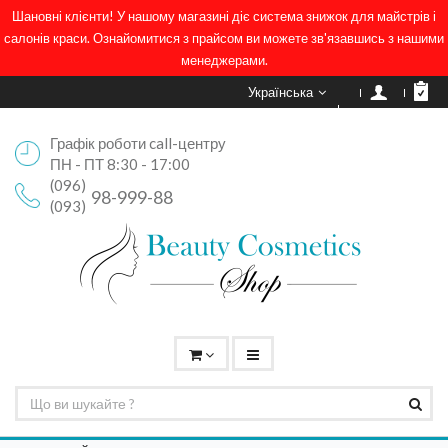
Шановні клієнти! У нашому магазині діє система знижок для майстрів і
салонів краси. Ознайомитися з прайсом ви можете зв'язавшись з нашими
менеджерами.
Українська
Графік роботи call-центру
ПН - ПТ 8:30 - 17:00
(096)
98-999-88
(093)