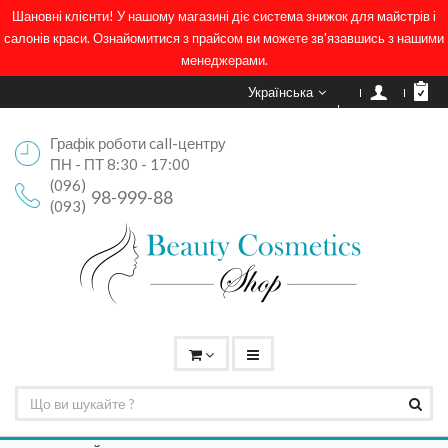
Шановні клієнти! У нашому магазині діє система знижок для майстрів і
салонів краси. Ознайомитися з прайсом ви можете зв'язавшись з нашими
менеджерами.
Українська
Графік роботи call-центру
ПН - ПТ 8:30 - 17:00
(096)
98-999-88
(093)