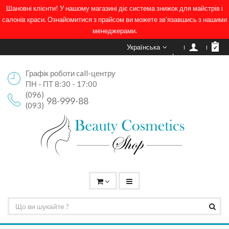
Шановні клієнти! У нашому магазині діє система знижок для майстрів і
салонів краси. Ознайомитися з прайсом ви можете зв'язавшись з нашими
менеджерами.
Українська
Графік роботи call-центру
ПН - ПТ 8:30 - 17:00
(096)
98-999-88
(093)