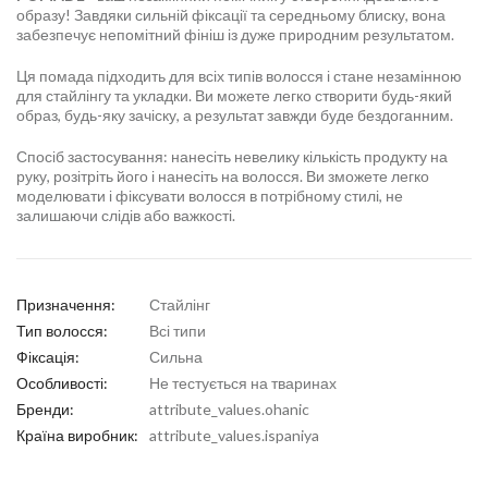
образу! Завдяки сильній фіксації та середньому блиску, вона
забезпечує непомітний фініш із дуже природним результатом.
Ця помада підходить для всіх типів волосся і стане незамінною
для стайлінгу та укладки. Ви можете легко створити будь-який
образ, будь-яку зачіску, а результат завжди буде бездоганним.
Спосіб застосування: нанесіть невелику кількість продукту на
руку, розітріть його і нанесіть на волосся. Ви зможете легко
моделювати і фіксувати волосся в потрібному стилі, не
залишаючи слідів або важкості.
Призначення:
Стайлінг
Тип волосся:
Всі типи
Фіксація:
Сильна
Особливості:
Не тестується на тваринах
Бренди:
attribute_values.ohanic
Країна виробник:
attribute_values.ispaniya